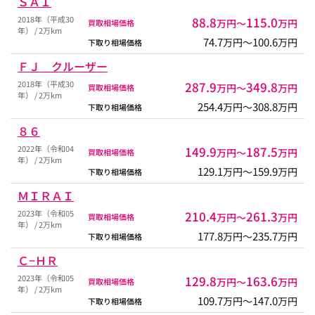
ＳＡＩ
2018年（平成30
88.8
115.0
万円〜
万円
買取相場価格
年） / 2万km
74.7
100.6
万円〜
万円
下取り相場価格
ＦＪ クルーザー
2018年（平成30
287.9
349.8
万円〜
万円
買取相場価格
年） / 2万km
254.4
308.8
万円〜
万円
下取り相場価格
８６
2022年（令和04
149.9
187.5
万円〜
万円
買取相場価格
年） / 2万km
129.1
159.9
万円〜
万円
下取り相場価格
ＭＩＲＡＩ
2023年（令和05
210.4
261.3
万円〜
万円
買取相場価格
年） / 2万km
177.8
235.7
万円〜
万円
下取り相場価格
Ｃ−ＨＲ
2023年（令和05
129.8
163.6
万円〜
万円
買取相場価格
年） / 2万km
109.7
147.0
万円〜
万円
下取り相場価格