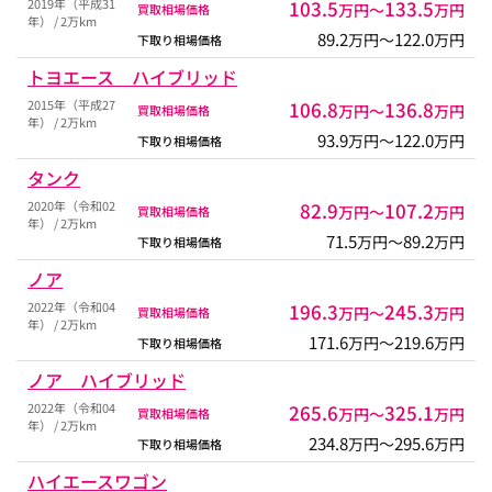
2019年（平成31
103.5
133.5
万円〜
万円
買取相場価格
年） / 2万km
89.2
122.0
万円〜
万円
下取り相場価格
トヨエース ハイブリッド
2015年（平成27
106.8
136.8
万円〜
万円
買取相場価格
年） / 2万km
93.9
122.0
万円〜
万円
下取り相場価格
タンク
2020年（令和02
82.9
107.2
万円〜
万円
買取相場価格
年） / 2万km
71.5
89.2
万円〜
万円
下取り相場価格
ノア
2022年（令和04
196.3
245.3
万円〜
万円
買取相場価格
年） / 2万km
171.6
219.6
万円〜
万円
下取り相場価格
ノア ハイブリッド
2022年（令和04
265.6
325.1
万円〜
万円
買取相場価格
年） / 2万km
234.8
295.6
万円〜
万円
下取り相場価格
ハイエースワゴン