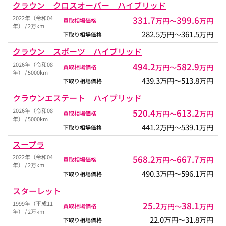
クラウン クロスオーバー ハイブリッド
2022年（令和04
331.7
399.6
万円〜
万円
買取相場価格
年） / 2万km
282.5
361.5
万円〜
万円
下取り相場価格
クラウン スポーツ ハイブリッド
2026年（令和08
494.2
582.9
万円〜
万円
買取相場価格
年） / 5000km
439.3
513.8
万円〜
万円
下取り相場価格
クラウンエステート ハイブリッド
2026年（令和08
520.4
613.2
万円〜
万円
買取相場価格
年） / 5000km
441.2
539.1
万円〜
万円
下取り相場価格
スープラ
2022年（令和04
568.2
667.7
万円〜
万円
買取相場価格
年） / 2万km
490.3
596.1
万円〜
万円
下取り相場価格
スターレット
1999年（平成11
25.2
38.1
万円〜
万円
買取相場価格
年） / 2万km
22.0
31.8
万円〜
万円
下取り相場価格