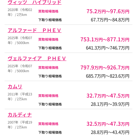
ヴィッツ ハイブリッド
2020年（令和02
75.2
97.6
万円〜
万円
買取相場価格
年） / 2万km
67.7
84.8
万円〜
万円
下取り相場価格
アルファード ＰＨＥＶ
2025年（令和07
753.1
877.1
万円〜
万円
買取相場価格
年） / 5000km
641.3
746.7
万円〜
万円
下取り相場価格
ヴェルファイア ＰＨＥＶ
2025年（令和07
797.9
926.7
万円〜
万円
買取相場価格
年） / 5000km
685.7
823.6
万円〜
万円
下取り相場価格
カムリ
2011年（平成23
32.7
47.5
万円〜
万円
買取相場価格
年） / 2万km
28.1
39.9
万円〜
万円
下取り相場価格
カルディナ
2007年（平成19
32.5
47.3
万円〜
万円
買取相場価格
年） / 2万km
28.8
43.4
万円〜
万円
下取り相場価格