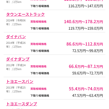
年） / 2万km
116.2
147.0
万円〜
万円
下取り相場価格
タウンエーストラック
2024年（令和06
140.6
178.2
万円〜
万円
買取相場価格
年） / 2万km
119.7
159.0
万円〜
万円
下取り相場価格
ダイナバン
2014年（平成26
86.6
112.8
万円〜
万円
買取相場価格
年） / 2万km
72.5
99.8
万円〜
万円
下取り相場価格
ダイナダンプ
2012年（平成24
66.6
87.1
万円〜
万円
買取相場価格
年） / 2万km
59.6
72.7
万円〜
万円
下取り相場価格
トヨエースバン
2013年（平成25
55.4
74.0
万円〜
万円
買取相場価格
年） / 2万km
47.5
63.4
万円〜
万円
下取り相場価格
トヨエースダンプ