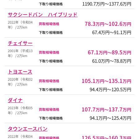
1190.7
1377.6
万円〜
万円
下取り相場価格
サクシードバン ハイブリッド
2022年（令和04
78.3
102.6
万円〜
万円
買取相場価格
年） / 2万km
67.4
91.1
万円〜
万円
下取り相場価格
チェイサー
2001年（平成13
67.1
89.5
万円〜
万円
買取相場価格
年） / 2万km
61.0
78.8
万円〜
万円
下取り相場価格
トヨエース
2020年（令和02
105.1
135.1
万円〜
万円
買取相場価格
年） / 2万km
94.4
120.5
万円〜
万円
下取り相場価格
ダイナ
2023年（令和05
107.7
137.7
万円〜
万円
買取相場価格
年） / 2万km
94.1
125.4
万円〜
万円
下取り相場価格
タウンエースバン
2022年（令和04
126.5
160.3
万円〜
万円
買取相場価格