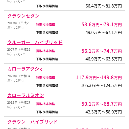
年） / 2万km
66.4
81.8
万円〜
万円
下取り相場価格
クラウンセダン
2017年（平成29
58.6
79.1
万円〜
万円
買取相場価格
年） / 2万km
49.0
67.1
万円〜
万円
下取り相場価格
クルーガー ハイブリッド
2007年（平成19
56.1
74.7
万円〜
万円
買取相場価格
年） / 2万km
46.9
63.5
万円〜
万円
下取り相場価格
カローラアクシオ
2022年（令和04
117.9
149.8
万円〜
万円
買取相場価格
年） / 2万km
105.3
124.5
万円〜
万円
下取り相場価格
カローラルミオン
2015年（平成27
50.1
68.7
万円〜
万円
買取相場価格
年） / 2万km
42.3
58.0
万円〜
万円
下取り相場価格
クラウン ハイブリッド
2022年（令和04