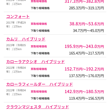
317.3
382.8
万円〜
万円
買取相場価格
年） / 2万km
285.3
319.1
万円〜
万円
下取り相場価格
コンフォート
2017年（平成29
38.8
53.6
万円〜
万円
買取相場価格
年） / 2万km
34.7
45.0
万円〜
万円
下取り相場価格
カムリ ハイブリッド
2023年（令和05
195.9
243.0
万円〜
万円
買取相場価格
年） / 2万km
165.4
217.5
万円〜
万円
下取り相場価格
カローラアクシオ ハイブリッド
2022年（令和04
152.7
192.2
万円〜
万円
買取相場価格
年） / 2万km
137.5
176.0
万円〜
万円
下取り相場価格
カローラフィールダー ハイブリッド
2022年（令和04
142.9
180.5
万円〜
万円
買取相場価格
年） / 2万km
119.4
156.5
万円〜
万円
下取り相場価格
クラウンマジェスタ ハイブリッド