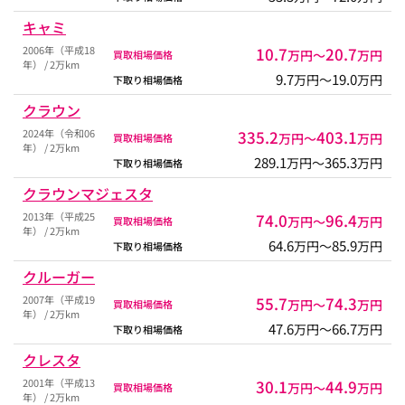
キャミ
2006年（平成18
10.7
20.7
万円〜
万円
買取相場価格
年） / 2万km
9.7
19.0
万円〜
万円
下取り相場価格
クラウン
2024年（令和06
335.2
403.1
万円〜
万円
買取相場価格
年） / 2万km
289.1
365.3
万円〜
万円
下取り相場価格
クラウンマジェスタ
2013年（平成25
74.0
96.4
万円〜
万円
買取相場価格
年） / 2万km
64.6
85.9
万円〜
万円
下取り相場価格
クルーガー
2007年（平成19
55.7
74.3
万円〜
万円
買取相場価格
年） / 2万km
47.6
66.7
万円〜
万円
下取り相場価格
クレスタ
2001年（平成13
30.1
44.9
万円〜
万円
買取相場価格
年） / 2万km