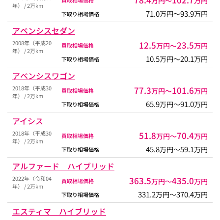
万円〜
万円
年） / 2万km
71.0
93.9
万円〜
万円
下取り相場価格
アベンシスセダン
2008年（平成20
12.5
23.5
万円〜
万円
買取相場価格
年） / 2万km
10.5
20.1
万円〜
万円
下取り相場価格
アベンシスワゴン
2018年（平成30
77.3
101.6
万円〜
万円
買取相場価格
年） / 2万km
65.9
91.0
万円〜
万円
下取り相場価格
アイシス
2018年（平成30
51.8
70.4
万円〜
万円
買取相場価格
年） / 2万km
45.8
59.1
万円〜
万円
下取り相場価格
アルファード ハイブリッド
2022年（令和04
363.5
435.0
万円〜
万円
買取相場価格
年） / 2万km
331.2
370.4
万円〜
万円
下取り相場価格
エスティマ ハイブリッド