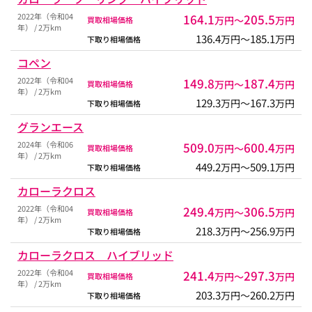
2022年（令和04
164.1
205.5
万円〜
万円
買取相場価格
年） / 2万km
136.4
185.1
万円〜
万円
下取り相場価格
コペン
2022年（令和04
149.8
187.4
万円〜
万円
買取相場価格
年） / 2万km
129.3
167.3
万円〜
万円
下取り相場価格
グランエース
2024年（令和06
509.0
600.4
万円〜
万円
買取相場価格
年） / 2万km
449.2
509.1
万円〜
万円
下取り相場価格
カローラクロス
2022年（令和04
249.4
306.5
万円〜
万円
買取相場価格
年） / 2万km
218.3
256.9
万円〜
万円
下取り相場価格
カローラクロス ハイブリッド
2022年（令和04
241.4
297.3
万円〜
万円
買取相場価格
年） / 2万km
203.3
260.2
万円〜
万円
下取り相場価格