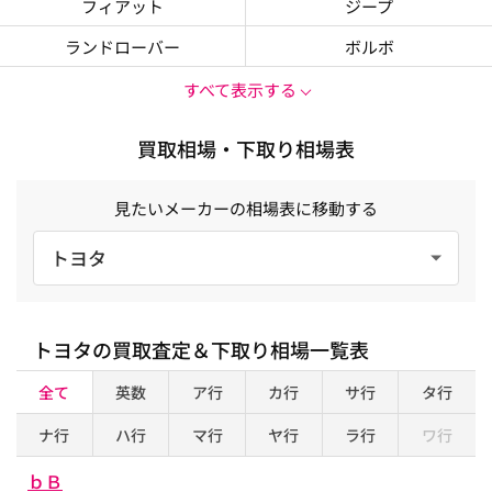
フィアット
ジープ
ランドローバー
ボルボ
すべて表示する
買取相場・下取り相場表
見たいメーカーの相場表に移動する
トヨタ
トヨタ
の買取査定＆下取り相場一覧表
全て
英数
ア行
カ行
サ行
タ行
ナ行
ハ行
マ行
ヤ行
ラ行
ワ行
ｂＢ