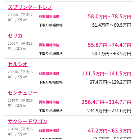
スプリンタートレノ
2000年（平成12
58.0
78.5
万円〜
万円
買取相場価格
年） / 2万km
51.4
69.5
万円〜
万円
下取り相場価格
セリカ
2006年（平成18
55.8
74.4
万円〜
万円
買取相場価格
年） / 2万km
50.1
63.5
万円〜
万円
下取り相場価格
セルシオ
2006年（平成18
111.5
141.5
万円〜
万円
買取相場価格
年） / 2万km
97.4
129.2
万円〜
万円
下取り相場価格
センチュリー
2017年（平成29
256.4
314.7
万円〜
万円
買取相場価格
年） / 2万km
234.9
271.0
万円〜
万円
下取り相場価格
サクシードワゴン
2013年（平成25
47.2
63.9
万円〜
万円
買取相場価格
年） / 2万km
42.5
56.6