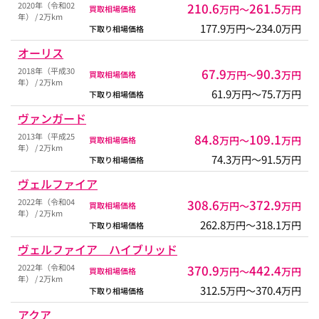
2020年（令和02
210.6
261.5
万円〜
万円
買取相場価格
年） / 2万km
177.9
234.0
万円〜
万円
下取り相場価格
オーリス
2018年（平成30
67.9
90.3
万円〜
万円
買取相場価格
年） / 2万km
61.9
75.7
万円〜
万円
下取り相場価格
ヴァンガード
2013年（平成25
84.8
109.1
万円〜
万円
買取相場価格
年） / 2万km
74.3
91.5
万円〜
万円
下取り相場価格
ヴェルファイア
2022年（令和04
308.6
372.9
万円〜
万円
買取相場価格
年） / 2万km
262.8
318.1
万円〜
万円
下取り相場価格
ヴェルファイア ハイブリッド
2022年（令和04
370.9
442.4
万円〜
万円
買取相場価格
年） / 2万km
312.5
370.4
万円〜
万円
下取り相場価格
アクア