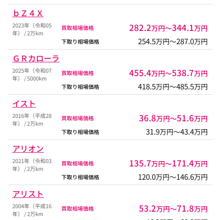
ｂＺ４Ｘ
2023年（令和05
282.2
344.1
万円〜
万円
買取相場価格
年） / 2万km
254.5
287.0
万円〜
万円
下取り相場価格
ＧＲカローラ
2025年（令和07
455.4
538.7
万円〜
万円
買取相場価格
年） / 5000km
418.5
485.5
万円〜
万円
下取り相場価格
イスト
2016年（平成28
36.8
51.6
万円〜
万円
買取相場価格
年） / 2万km
31.9
43.4
万円〜
万円
下取り相場価格
アリオン
2021年（令和03
135.7
171.4
万円〜
万円
買取相場価格
年） / 2万km
120.0
146.6
万円〜
万円
下取り相場価格
アリスト
2004年（平成16
53.2
71.8
万円〜
万円
買取相場価格
年） / 2万km