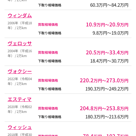
60.3
84.2
万円〜
万円
下取り相場価格
ウィンダム
2006年（平成18
10.9
20.9
万円〜
万円
買取相場価格
年） / 2万km
9.8
19.0
万円〜
万円
下取り相場価格
ヴェロッサ
2004年（平成16
20.5
33.4
万円〜
万円
買取相場価格
年） / 2万km
18.4
30.7
万円〜
万円
下取り相場価格
ヴォクシー
2022年（令和04
220.2
273.0
万円〜
万円
買取相場価格
年） / 2万km
190.3
249.2
万円〜
万円
下取り相場価格
エスティマ
2020年（令和02
204.8
253.8
万円〜
万円
買取相場価格
年） / 2万km
180.3
213.6
万円〜
万円
下取り相場価格
ウィッシュ
2018年（平成30
78.4
102.7
買取相場価格