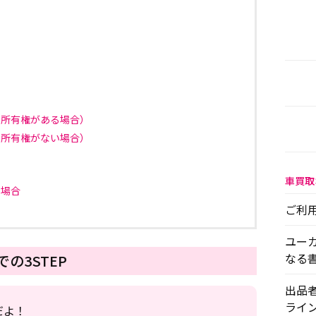
に所有権がある場合）
に所有権がない場合）
車買取
い場合
ご利
ユー
なる
の3STEP
出品
ライ
だよ！