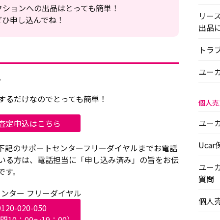
クションへの出品はとっても簡単！
リー
ぜひ申し込んでね！
出品
トラ
ユー
。
するだけなのでとっても簡単！
個人売
ユー
査定申込はこちら
Uca
下記の
サポートセンターフリーダイヤルまでお電話
いる方は、電話担当に「申し込み済み」の旨をお伝
ユー
です。
質問
ンター フリーダイヤル
個人
0120-020-050
10：00〜19：00）