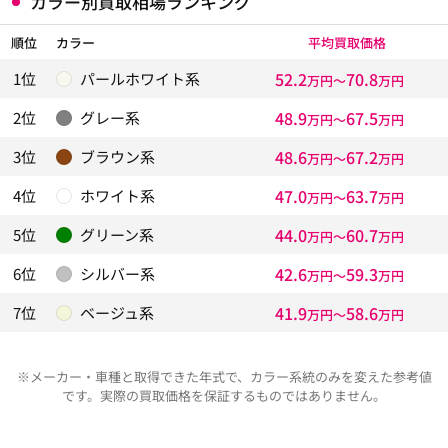
カラー別買取相場ランキング
順位
カラー
平均買取価格
52.2
70.8
1位
パールホワイト系
万円〜
万円
48.9
67.5
2位
グレー系
万円〜
万円
48.6
67.2
3位
ブラウン系
万円〜
万円
47.0
63.7
4位
ホワイト系
万円〜
万円
44.0
60.7
5位
グリーン系
万円〜
万円
42.6
59.3
6位
シルバー系
万円〜
万円
41.9
58.6
7位
ベージュ系
万円〜
万円
※メーカー・車種と取得できた年式で、カラー系統のみを変えた参考値
です。実際の買取価格を保証するものではありません。