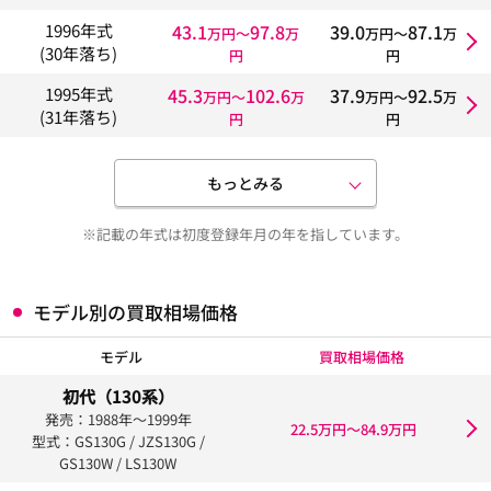
43.1
97.8
39.0
87.1
1996年式
万円〜
万
万円〜
万
(30年落ち)
円
円
45.3
102.6
37.9
92.5
1995年式
万円〜
万
万円〜
万
(31年落ち)
円
円
もっとみる
※記載の年式は初度登録年月の年を指しています。
モデル別の買取相場価格
モデル
買取相場価格
初代（130系）
発売：1988年〜1999年
22.5万円〜84.9万円
型式：GS130G / JZS130G /
GS130W / LS130W