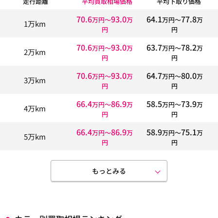
走行距離
平均買取相場価格
平均下取り価格
70.6
93.0
64.1
77.8
万円〜
万
万円〜
万
1万km
円
円
70.6
93.0
63.7
78.2
万円〜
万
万円〜
万
2万km
円
円
70.6
93.0
64.7
80.0
万円〜
万
万円〜
万
3万km
円
円
66.4
86.9
58.5
73.9
万円〜
万
万円〜
万
4万km
円
円
66.4
86.9
58.9
75.1
万円〜
万
万円〜
万
5万km
円
円
もっとみる