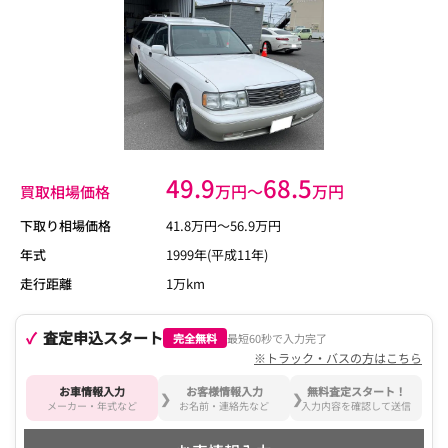
49.9
68.5
万円〜
万円
買取相場価格
下取り相場価格
41.8
万円〜
56.9
万円
年式
1999年(平成11年)
走行距離
1万km
査定申込スタート
完全無料
最短60秒で入力完了
※トラック・バスの方はこちら
お車情報入力
お客様情報入力
無料査定スタート！
メーカー・年式など
お名前・連絡先など
入力内容を確認して送信