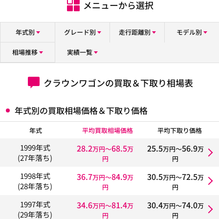
メニューから選択
年式別
グレード別
走行距離別
モデル別
相場推移
実績一覧
クラウンワゴンの買取＆下取り相場表
年式別の買取相場価格＆下取り価格
年式
平均買取相場価格
平均下取り価格
28.2
68.5
25.5
56.9
1999年式
万円〜
万
万円〜
万
(27年落ち)
円
円
36.7
84.9
30.5
72.5
1998年式
万円〜
万
万円〜
万
(28年落ち)
円
円
34.6
81.4
30.4
74.0
1997年式
万円〜
万
万円〜
万
(29年落ち)
円
円