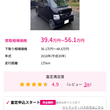
39.4
56.1
万円〜
万円
買取相場価格
下取り相場価格
36.1
万円〜
48.6
万円
年式
2018年(平成30年)
走行距離
1万km
査定満足度
4.9
3
（レビュー
）
件
査定申込スタート
完全無料
最短60秒で入力完了
※トラック・バスの方はこちら