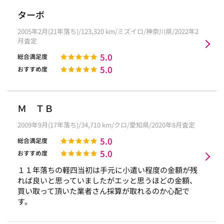
ターボ
2005年2月(21年落ち)/123,320 km/ミズイロ/神奈川県/2022年2
月査定
5.0
総合満足度
5.0
おすすめ度
Ｍ ＴＢ
2009年9月(17年落ち)/34,710 km/クロ/愛知県/2020年8月査定
5.0
総合満足度
5.0
おすすめ度
１１年落ちの軽四当初は手元に小遣い程度の金額が残
れば良いと思っていましたがエッと思うほどの金額、
買い取って頂いた業者さん採算が取れるのか心配で
す。