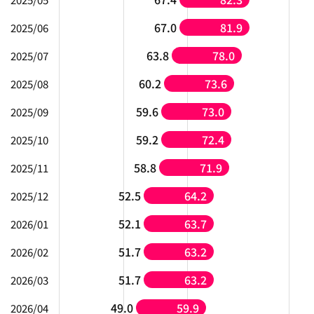
67.0
81.9
2025/06
63.8
78.0
2025/07
60.2
73.6
2025/08
59.6
73.0
2025/09
59.2
72.4
2025/10
58.8
71.9
2025/11
52.5
64.2
2025/12
52.1
63.7
2026/01
51.7
63.2
2026/02
51.7
63.2
2026/03
49.0
59.9
2026/04