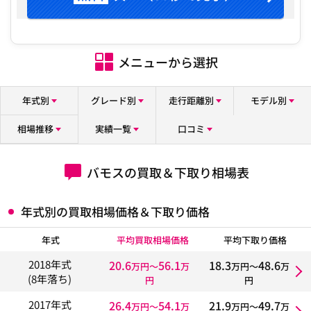
メニューから選択
年式別
グレード別
走行距離別
モデル別
相場推移
実績一覧
口コミ
バモスの買取＆下取り相場表
年式別の買取相場価格＆下取り価格
年式
平均買取相場価格
平均下取り価格
20.6
56.1
18.3
48.6
2018年式
万円〜
万
万円〜
万
(8年落ち)
円
円
26.4
54.1
21.9
49.7
2017年式
万円〜
万
万円〜
万