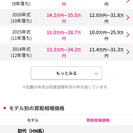
(9年落ち)
円
円
14.2
35.5
12.0
31.8
2016年式
万円〜
万
万円〜
万
(10年落ち)
円
円
11.0
28.7
10.0
25.9
2015年式
万円〜
万
万円〜
万
(11年落ち)
円
円
13.3
34.2
11.4
31.3
2014年式
万円〜
万
万円〜
万
(12年落ち)
円
円
もっとみる
※記載の年式は初度登録年月の年を指しています。
モデル別の買取相場価格
モデル
買取相場価格
初代（HM系）