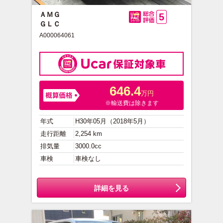
ＡＭＧ
5
ＧＬＣ
総合評価
A000064061
646.4
万円
※輸送費は除きます
年式
H30年05月（2018年5月）
走行距離
2,254 km
排気量
3000.0cc
車検
車検なし
詳細を見る