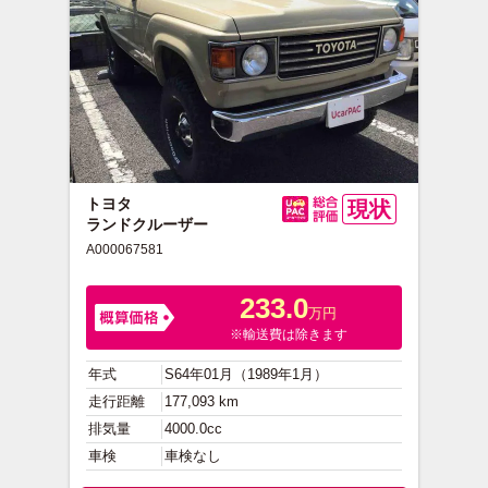
トヨタ
現状
ランドクルーザー
総合評価
A000067581
233.0
万円
※輸送費は除きます
年式
S64年01月（1989年1月）
走行距離
177,093 km
排気量
4000.0cc
車検
車検なし