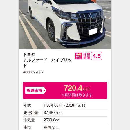
トヨタ
4.5
アルファード ハイブリッ
総合評価
ド
A000092067
720.4
万円
※輸送費は除きます
年式
H30年05月（2018年5月）
走行距離
37,467 km
排気量
2500.0cc
車検
車検なし