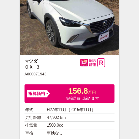
マツダ
R
ＣＸ−３
総合評価
A000071943
156.8
万円
※輸送費は除きます
年式
H27年11月（2015年11月）
走行距離
47,902 km
排気量
1500.0cc
車検
車検なし