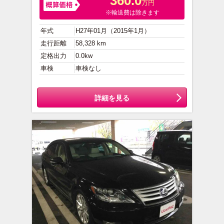
360.0
万円
※輸送費は除きます
年式
H27年01月（2015年1月）
走行距離
58,328 km
定格出力
0.0kw
車検
車検なし
詳細を見る