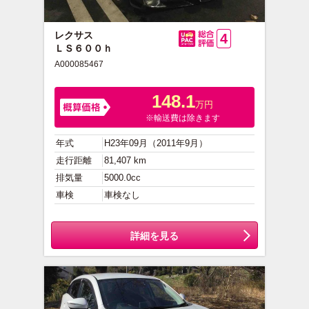
レクサス
4
ＬＳ６００ｈ
総合評価
A000085467
148.1
万円
※輸送費は除きます
年式
H23年09月（2011年9月）
走行距離
81,407 km
排気量
5000.0cc
車検
車検なし
詳細を見る