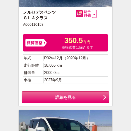
メルセデスベンツ
-
ＧＬＡクラス
総合評価
A000110158
350.5
万円
※輸送費は除きます
年式
R02年12月（2020年12月）
走行距離
38,865 km
排気量
2000.0cc
車検
2027年9月
詳細を見る