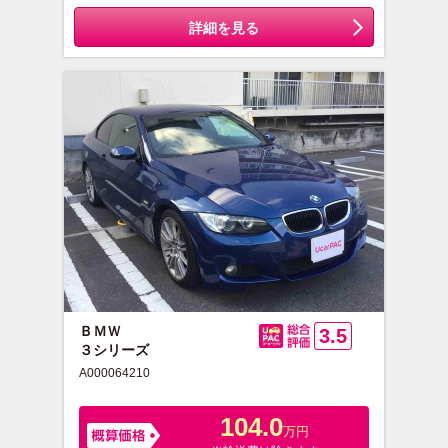
詳細を見る
ＢＭＷ
3.5
３シリーズ
総合評価
A000064210
104.0
万円