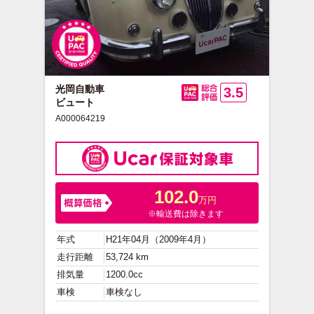
光岡自動車
3.5
ビュート
総合評価
A000064219
102.0
万円
※輸送費は除きます
年式
H21年04月（2009年4月）
走行距離
53,724 km
排気量
1200.0cc
車検
車検なし