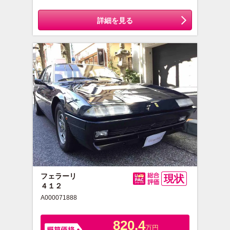
詳細を見る
フェラーリ
現状
４１２
総合評価
A000071888
820.4
万円