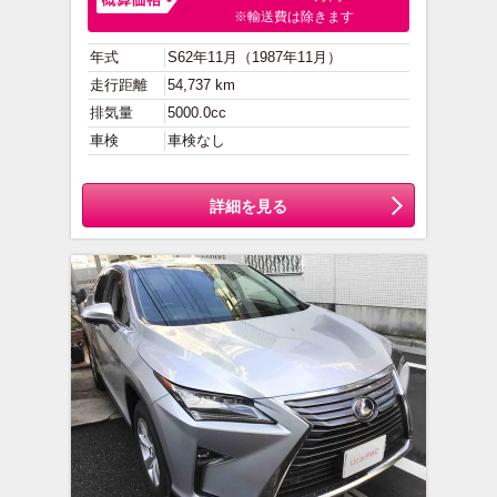
※輸送費は除きます
年式
S62年11月（1987年11月）
走行距離
54,737 km
排気量
5000.0cc
車検
車検なし
詳細を見る