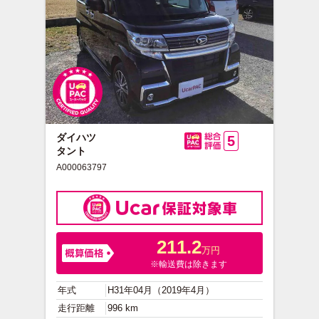
ダイハツ
5
タント
総合評価
A000063797
211.2
万円
※輸送費は除きます
年式
H31年04月（2019年4月）
走行距離
996 km