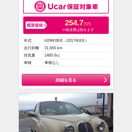
254.7
万円
※輸送費は除きます
年式
H29年08月（2017年8月）
走行距離
31,655 km
排気量
1400.0cc
車検
車検なし
詳細を見る