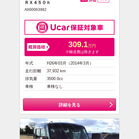
ＲＸ４５０ｈ
総合評価
A000063982
309.1
万円
※輸送費は除きます
年式
H26年03月（2014年3月）
走行距離
37,932 km
排気量
3500.0cc
車検
車検なし
詳細を見る