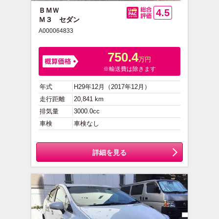
ＢＭＷ
4.5
Ｍ３ セダン
総合評価
A000064833
750.4
万円
※輸送費は除きます
年式
H29年12月（2017年12月）
走行距離
20,841 km
排気量
3000.0cc
車検
車検なし
詳細を見る