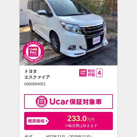
トヨタ
4
エスクァイア
総合評価
A000064051
233.0
万円
※輸送費は除きます
年式
H27年11月（2015年11月）