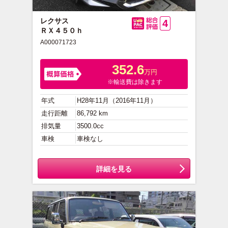
レクサス
4
ＲＸ４５０ｈ
総合評価
A000071723
352.6
万円
※輸送費は除きます
年式
H28年11月（2016年11月）
走行距離
86,792 km
排気量
3500.0cc
車検
車検なし
詳細を見る