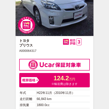
トヨタ
3
プリウス
総合評価
A000064317
124.2
万円
※輸送費は除きます
年式
H22年11月（2010年11月）
走行距離
66,843 km
排気量
1800.0cc