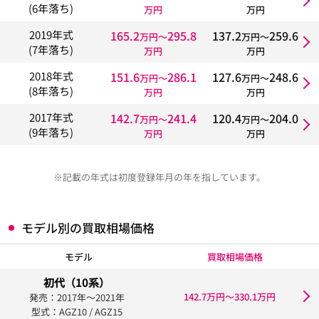
(6年落ち)
万円
万円
165.2
295.8
137.2
259.6
2019年式
万円〜
万円〜
(7年落ち)
万円
万円
151.6
286.1
127.6
248.6
2018年式
万円〜
万円〜
(8年落ち)
万円
万円
142.7
241.4
120.4
204.0
2017年式
万円〜
万円〜
(9年落ち)
万円
万円
※記載の年式は初度登録年月の年を指しています。
モデル別の買取相場価格
モデル
買取相場価格
初代（10系）
142.7万円〜330.1万円
発売：2017年〜2021年
型式：AGZ10 / AGZ15