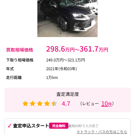
298.6
361.7
万円〜
万円
買取相場価格
下取り相場価格
249.0
万円〜
323.1
万円
年式
2021年(令和03年)
走行距離
1万km
査定満足度
4.7
10
（レビュー
）
件
査定申込スタート
完全無料
最短60秒で入力完了
※トラック・バスの方はこちら