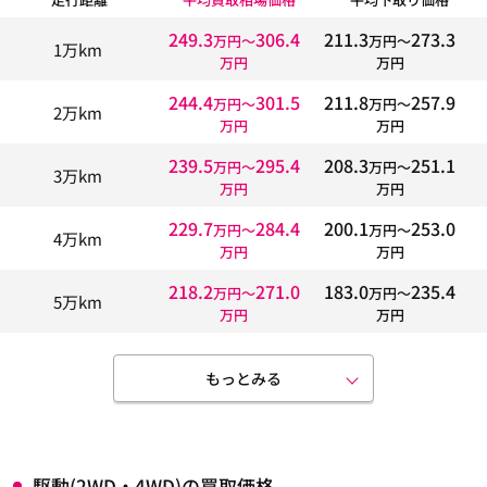
249.3
306.4
211.3
273.3
万円〜
万円〜
1万km
万円
万円
244.4
301.5
211.8
257.9
万円〜
万円〜
2万km
万円
万円
239.5
295.4
208.3
251.1
万円〜
万円〜
3万km
万円
万円
229.7
284.4
200.1
253.0
万円〜
万円〜
4万km
万円
万円
218.2
271.0
183.0
235.4
万円〜
万円〜
5万km
万円
万円
もっとみる
駆動(2WD・4WD)の買取価格