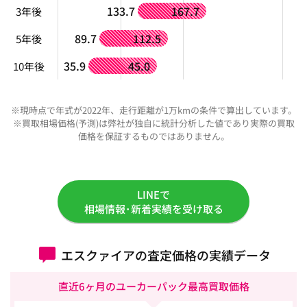
133.7
167.7
3年後
89.7
112.5
5年後
35.9
45.0
10年後
※現時点で年式が2022年、走行距離が1万kmの条件で算出しています。
※買取相場価格(予測)は弊社が独自に統計分析した値であり実際の買取
価格を保証するものではありません。
LINEで
相場情報･新着実績を受け取る
エスクァイアの査定価格の実績データ
直近6ヶ月のユーカーパック最高買取価格