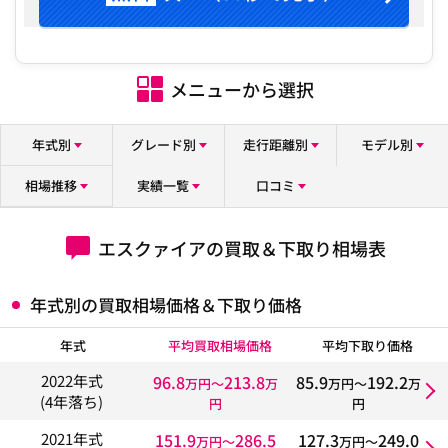
メニューから選択
年式別
グレード別
走行距離別
モデル別
相場推移
実績一覧
口コミ
エスクァイアの買取＆下取り相場表
年式別の買取相場価格＆下取り価格
年式
平均買取相場価格
平均下取り価格
96.8
213.8
85.9
192.2
2022年式
万円〜
万
万円〜
万
(4年落ち)
円
円
151.9
286.5
127.3
249.0
2021年式
万円〜
万円〜