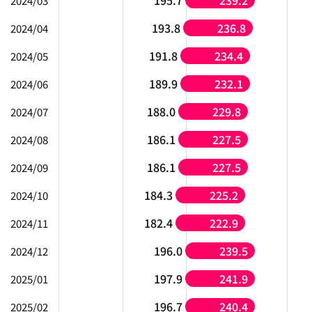
195.7
239.2
2024/03
193.8
236.8
2024/04
191.8
234.4
2024/05
189.9
232.1
2024/06
188.0
229.8
2024/07
186.1
227.5
2024/08
186.1
227.5
2024/09
184.3
225.2
2024/10
182.4
222.9
2024/11
196.0
239.5
2024/12
197.9
241.9
2025/01
196.7
240.4
2025/02