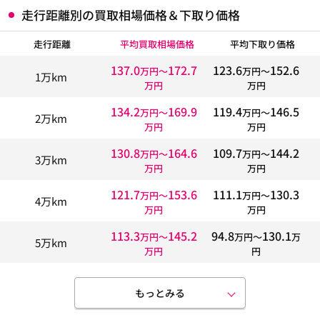
走行距離別の買取相場価格＆下取り価格
走行距離
平均買取相場価格
平均下取り価格
137.0
172.7
123.6
152.6
万円〜
万円〜
1万km
万円
万円
134.2
169.9
119.4
146.5
万円〜
万円〜
2万km
万円
万円
130.8
164.6
109.7
144.2
万円〜
万円〜
3万km
万円
万円
121.7
153.6
111.1
130.3
万円〜
万円〜
4万km
万円
万円
113.3
145.2
94.8
130.1
万円〜
万円〜
万
5万km
万円
円
もっとみる