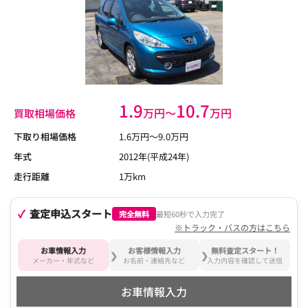
1.9
10.7
万円〜
万円
買取相場価格
下取り相場価格
1.6
万円〜
9.0
万円
年式
2012年(平成24年)
走行距離
1万km
査定申込スタート
完全無料
最短60秒で入力完了
※トラック・バスの方はこちら
お車情報入力
お客様情報入力
無料査定スタート！
メーカー・年式など
お名前・連絡先など
入力内容を確認して送信
お車情報入力