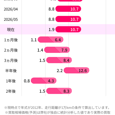
8.8
10.7
2026/04
8.8
10.7
2026/05
1.9
10.7
現在
1.1
6.4
1ヵ月後
1.4
7.9
2ヵ月後
1.5
8.4
3ヵ月後
2.2
12.6
半年後
0.8
4.3
1年後
1.5
8.3
2年後
※現時点で年式が2012年、走行距離が1万kmの条件で算出しています。
※買取相場価格(予測)は弊社が独自に統計分析した値であり実際の買取