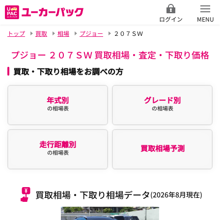
ログイン
MENU
トップ
買取
相場
プジョー
２０７ＳＷ
プジョー ２０７ＳＷ 買取相場・査定・下取り価格
買取・下取り相場をお調べの方
年式別
グレード別
の相場表
の相場表
走行距離別
買取相場予測
の相場表
買取相場・下取り相場データ
(2026年8月現在)