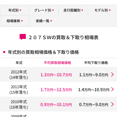
年式別
グレード別
走行距離別
モデル別
相場推移
実績一覧
２０７ＳＷの買取＆下取り相場表
年式別の買取相場価格＆下取り価格
年式
平均買取相場価格
平均下取り価格
2012年式
1.3
10.7
1.1
9.0
万円〜
万円
万円〜
万円
(14年落ち)
2011年式
1.7
12.5
1.4
10.9
万円〜
万円
万円〜
万円
(15年落ち)
2010年式
0.9
10.1
0.7
9.0
万円〜
万円
万円〜
万円
(16年落ち)
2009年式