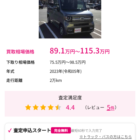
89.1
115.3
万円〜
万円
買取相場価格
下取り相場価格
75.5
万円〜
98.5
万円
年式
2023年(令和05年)
走行距離
2万km
査定満足度
4.4
5
（レビュー
）
件
査定申込スタート
完全無料
最短60秒で入力完了
※トラック・バスの方はこちら