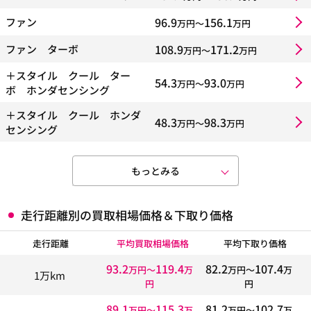
96.9
156.1
ファン
万円〜
万円
108.9
171.2
ファン ターボ
万円〜
万円
＋スタイル クール ター
54.3
93.0
万円〜
万円
ボ ホンダセンシング
＋スタイル クール ホンダ
48.3
98.3
万円〜
万円
センシング
もっとみる
走行距離別の買取相場価格＆下取り価格
走行距離
平均買取相場価格
平均下取り価格
93.2
119.4
82.2
107.4
万円〜
万
万円〜
万
1万km
円
円
89.1
115.3
81.2
102.7
万円〜
万
万円〜
万