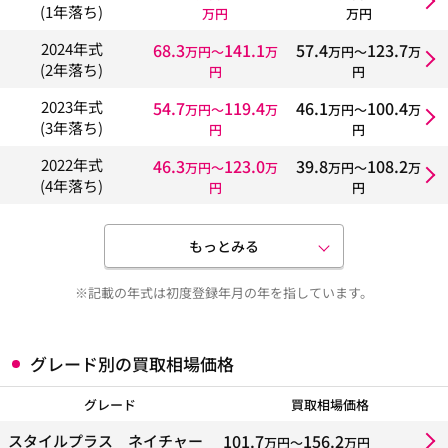
(1年落ち)
万円
万円
68.3
141.1
57.4
123.7
2024年式
万円〜
万
万円〜
万
(2年落ち)
円
円
54.7
119.4
46.1
100.4
2023年式
万円〜
万
万円〜
万
(3年落ち)
円
円
46.3
123.0
39.8
108.2
2022年式
万円〜
万
万円〜
万
(4年落ち)
円
円
もっとみる
※記載の年式は初度登録年月の年を指しています。
グレード別の買取相場価格
グレード
買取相場価格
101.7
156.2
スタイルプラス ネイチャー
万円〜
万円