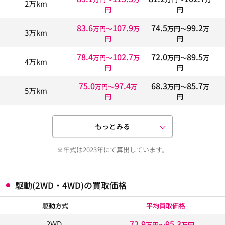
2万km
円
円
83.6
107.9
74.5
99.2
万円〜
万
万円〜
万
3万km
円
円
78.4
102.7
72.0
89.5
万円〜
万
万円〜
万
4万km
円
円
75.0
97.4
68.3
85.7
万円〜
万
万円〜
万
5万km
円
円
もっとみる
※年式は2023年にて算出しています。
駆動(2WD・4WD)の買取価格
駆動方式
平均買取価格
72.9
95.3
2WD
万円〜
万円