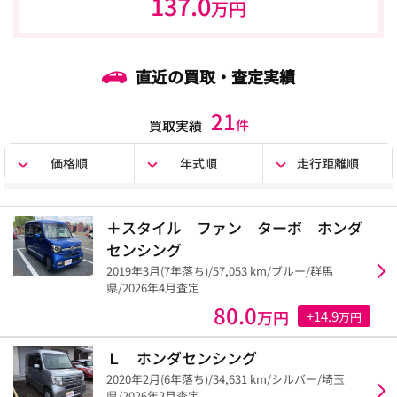
137.0
万円
直近の買取・査定実績
21
件
買取実績
価格順
年式順
走行距離順
＋スタイル ファン ターボ ホンダ
センシング
2019年3月(7年落ち)/57,053 km/ブルー/群馬
県/2026年4月査定
80.0
万円
+14.9
万円
Ｌ ホンダセンシング
2020年2月(6年落ち)/34,631 km/シルバー/埼玉
県/2026年2月査定