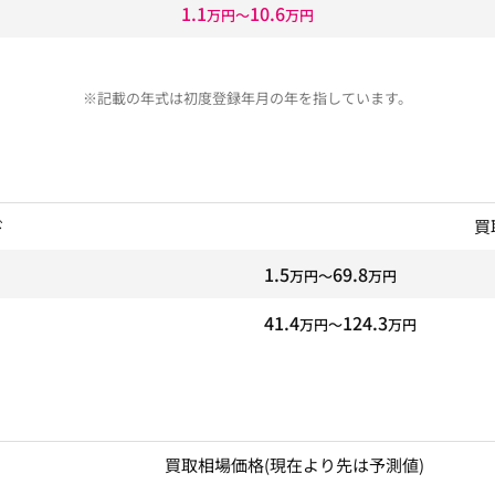
1.1
10.6
万円〜
万円
※記載の年式は初度登録年月の年を指しています。
ド
買
1.5
69.8
万円〜
万円
41.4
124.3
万円〜
万円
買取相場価格
(現在より先は予測値)