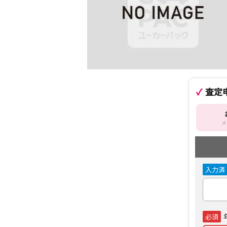
査定
メ
入力済
必須