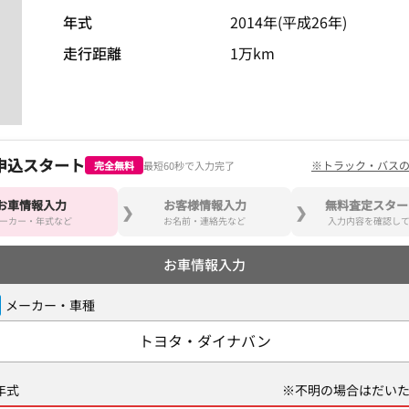
年式
2014年(平成26年)
走行距離
1万km
申込スタート
※トラック・バス
完全無料
最短60秒で入力完了
お車情報入力
お客様情報入力
無料査定スター
ーカー・年式など
お名前・連絡先など
入力内容を確認し
お車情報入力
メーカー・車種
トヨタ・ダイナバン
年式
※不明の場合はだいた