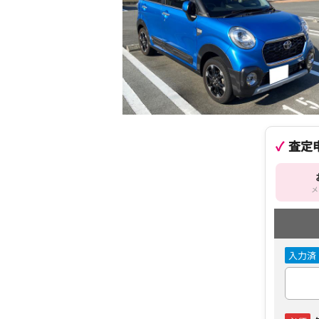
査定
メ
入力済