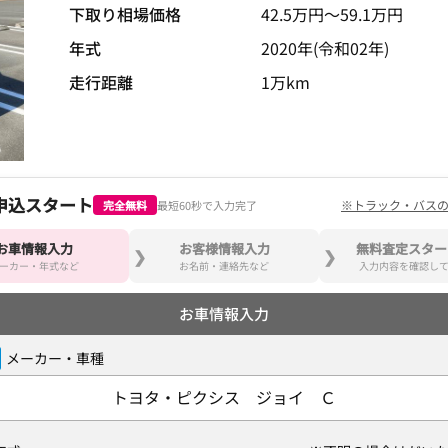
下取り相場価格
42.5
万円〜
59.1
万円
年式
2020年(令和02年)
走行距離
1万km
申込スタート
※トラック・バス
完全無料
最短60秒で入力完了
お車情報入力
お客様情報入力
無料査定スター
ーカー・年式など
お名前・連絡先など
入力内容を確認し
お車情報入力
メーカー・車種
トヨタ・ピクシス ジョイ Ｃ