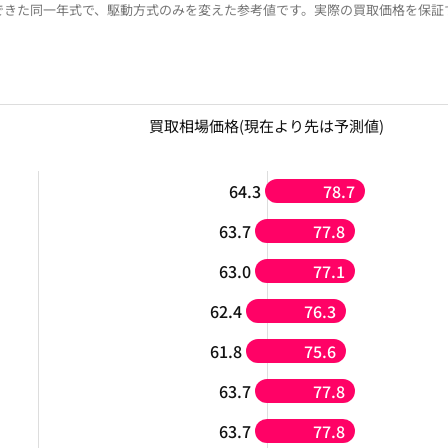
できた同一年式で、駆動方式のみを変えた参考値です。実際の買取価格を保証
買取相場価格
(現在より先は予測値)
64.3
78.7
63.7
77.8
63.0
77.1
62.4
76.3
61.8
75.6
63.7
77.8
63.7
77.8