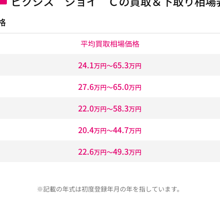
ピクシス ジョイ Ｃの買取＆下取り相場
格
平均買取相場価格
24.1
65.3
万円〜
万円
27.6
65.0
万円〜
万円
22.0
58.3
万円〜
万円
20.4
44.7
万円〜
万円
22.6
49.3
万円〜
万円
※記載の年式は初度登録年月の年を指しています。