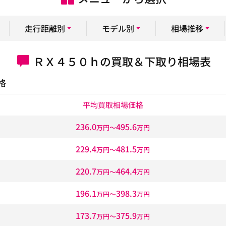
走行距離別
モデル別
相場推移
ＲＸ４５０ｈの買取＆下取り相場表
格
平均買取相場価格
236.0
495.6
万円〜
万円
229.4
481.5
万円〜
万円
220.7
464.4
万円〜
万円
196.1
398.3
万円〜
万円
173.7
375.9
万円〜
万円