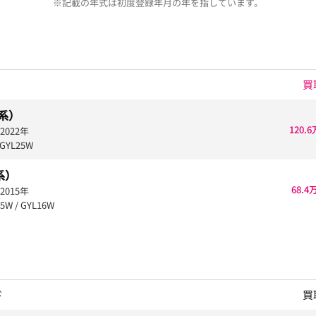
※記載の年式は初度登録年月の年を指しています。
買
0系）
120.
2022年
GYL25W
系）
68.4
2015年
5W / GYL16W
ド
買