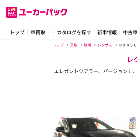
トップ
車買取
カタログを探す
新車情報
中古
トップ
買取
相場
レクサス
ＲＸ４５０
レ
エレガントツアラー、バージョンＬ