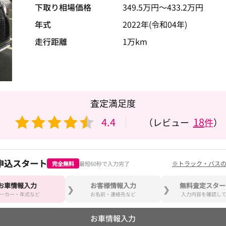
下取り相場価格
349.5
万円〜
433.2
万円
年式
2022年(令和04年)
走行距離
1万km
査定満足度
4.4
18
（レビュー
件
）
申込スタート
※トラック・バス
完全無料
最短60秒で入力完了
お車情報入力
お客様情報入力
無料査定スター
ーカー・年式など
お名前・連絡先など
入力内容を確認し
お車情報入力