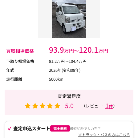
93.9
120.1
万円〜
万円
買取相場価格
下取り相場価格
81.2
万円〜
104.4
万円
年式
2026年(令和08年)
走行距離
5000km
査定満足度
5.0
1
（レビュー
）
件
査定申込スタート
完全無料
最短60秒で入力完了
※トラック・バスの方はこちら