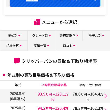
メニューから選択
年式別
グレード別
走行距離別
モデル別
相場推移
実績一覧
口コミ
クリッパーバンの買取＆下取り相場表
年式別の買取相場価格＆下取り価格
年式
平均買取相場価格
平均下取り価格
93.9
120.1
78.0
104.4
2026年式
万円〜
万
万円〜
万
(0年落ち)
円
円
94.2
120.4
78.3
102.3
2025年式
万円〜
万
万円〜
万