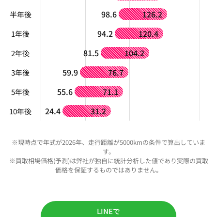
98.6
126.2
半年後
94.2
120.4
1年後
81.5
104.2
2年後
59.9
76.7
3年後
55.6
71.1
5年後
24.4
31.2
10年後
※現時点で年式が2026年、走行距離が5000kmの条件で算出していま
す。
※買取相場価格(予測)は弊社が独自に統計分析した値であり実際の買取
価格を保証するものではありません。
LINEで