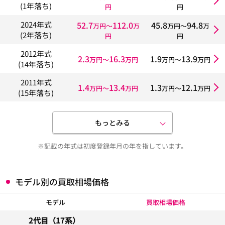
(1年落ち)
円
円
52.7
112.0
45.8
94.8
2024年式
万円〜
万
万円〜
万
(2年落ち)
円
円
2012年式
2.3
16.3
1.9
13.9
万円〜
万円
万円〜
万円
(14年落ち)
2011年式
1.4
13.4
1.3
12.1
万円〜
万円
万円〜
万円
(15年落ち)
もっとみる
※記載の年式は初度登録年月の年を指しています。
モデル別の買取相場価格
モデル
買取相場価格
2代目（17系）