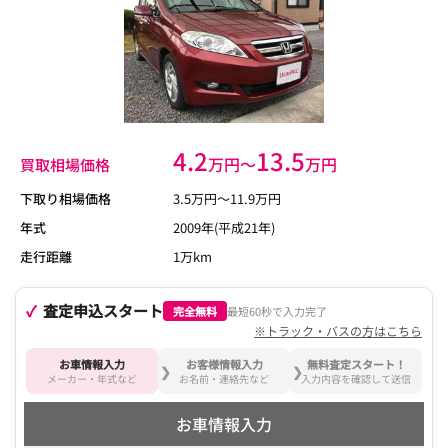
4.2
13.5
万円〜
万円
買取相場価格
下取り相場価格
3.5
万円〜
11.9
万円
年式
2009年(平成21年)
走行距離
1万km
査定申込スタート
完全無料
最短60秒で入力完了
※トラック・バスの方はこちら
お車情報入力
お客様情報入力
無料査定スタート！
メーカー・年式など
お名前・連絡先など
入力内容を確認して送信
お車情報入力