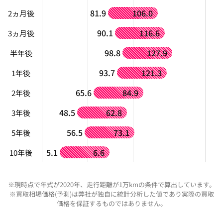
81.9
106.0
2ヵ月後
90.1
116.6
3ヵ月後
98.8
127.9
半年後
93.7
121.3
1年後
65.6
84.9
2年後
48.5
62.8
3年後
56.5
73.1
5年後
5.1
6.6
10年後
※現時点で年式が2020年、走行距離が1万kmの条件で算出しています。
※買取相場価格(予測)は弊社が独自に統計分析した値であり実際の買取
価格を保証するものではありません。