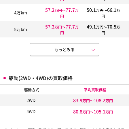
57.2
77.7
50.1
66.1
万円〜
万
万円〜
万
4万km
円
円
57.2
77.7
49.1
70.5
万円〜
万
万円〜
万
5万km
円
円
もっとみる
駆動(2WD・4WD)の買取価格
駆動方式
平均買取価格
83.9
108.2
2WD
万円〜
万円
80.8
105.1
4WD
万円〜
万円