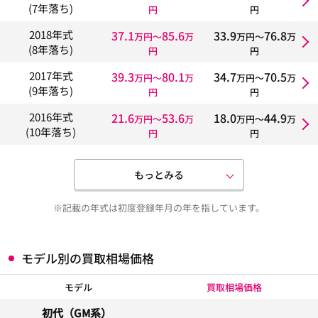
(7年落ち)
円
円
37.1
85.6
33.9
76.8
2018年式
万円〜
万
万円〜
万
(8年落ち)
円
円
39.3
80.1
34.7
70.5
2017年式
万円〜
万
万円〜
万
(9年落ち)
円
円
21.6
53.6
18.0
44.9
2016年式
万円〜
万
万円〜
万
(10年落ち)
円
円
もっとみる
※記載の年式は初度登録年月の年を指しています。
モデル別の買取相場価格
モデル
買取相場価格
初代（GM系）