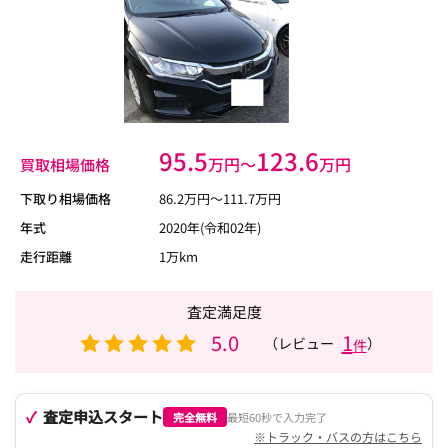
95.5
123.6
万円〜
万円
買取相場価格
下取り相場価格
86.2
万円〜
111.7
万円
年式
2020年(令和02年)
走行距離
1万km
査定満足度
5.0
1
（レビュー
）
件
査定申込スタート
完全無料
最短60秒で入力完了
※トラック・バスの方はこちら