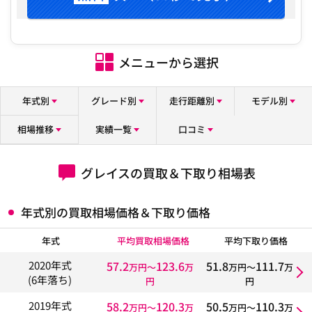
メニューから選択
年式別
グレード別
走行距離別
モデル別
相場推移
実績一覧
口コミ
グレイスの買取＆下取り相場表
年式別の買取相場価格＆下取り価格
年式
平均買取相場価格
平均下取り価格
57.2
123.6
51.8
111.7
2020年式
万円〜
万
万円〜
万
(6年落ち)
円
円
58.2
120.3
50.5
110.3
2019年式
万円〜
万
万円〜
万