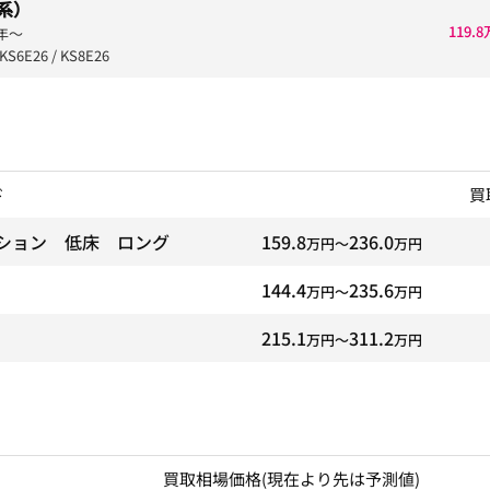
6系）
119.
年〜
KS6E26 / KS8E26
ド
買
ション 低床 ロング
159.8
236.0
万円〜
万円
144.4
235.6
万円〜
万円
215.1
311.2
万円〜
万円
買取相場価格
(現在より先は予測値)