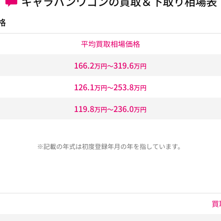
キャラバンワゴンの買取＆下取り相場表
格
平均買取相場価格
166.2
319.6
万円〜
万円
126.1
253.8
万円〜
万円
119.8
236.0
万円〜
万円
※記載の年式は初度登録年月の年を指しています。
買