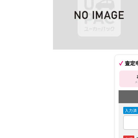
査定
メ
入力済