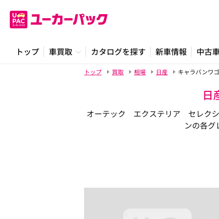
トップ
車買取
カタログを探す
新車情報
中古
トップ
買取
相場
日産
キャラバンワ
日
オーテック エクステリア セレク
ンの各グ