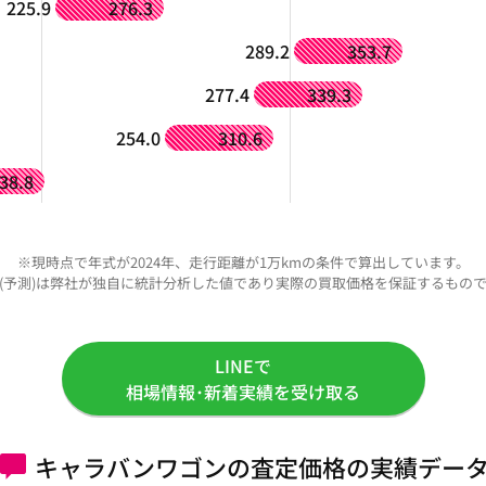
225.9
276.3
289.2
353.7
277.4
339.3
254.0
310.6
38.8
※現時点で年式が2024年、走行距離が1万kmの条件で算出しています。
(予測)は弊社が独自に統計分析した値であり実際の買取価格を保証するもの
LINEで
相場情報･新着実績を受け取る
キャラバンワゴンの査定価格の実績デー