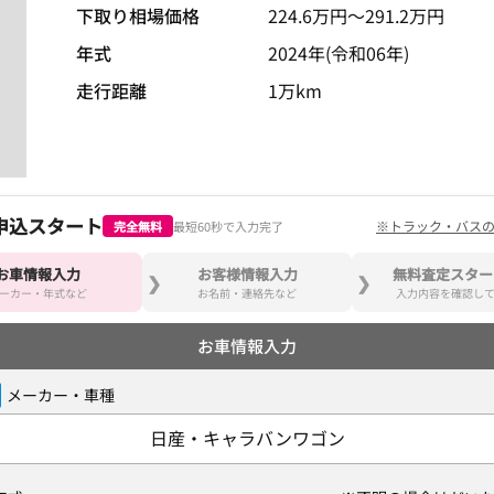
下取り相場価格
224.6
万円〜
291.2
万円
年式
2024年(令和06年)
走行距離
1万km
申込スタート
※トラック・バス
完全無料
最短60秒で入力完了
お車情報入力
お客様情報入力
無料査定スター
ーカー・年式など
お名前・連絡先など
入力内容を確認し
お車情報入力
メーカー・車種
日産・キャラバンワゴン