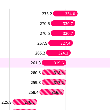
273.2
334.0
270.5
330.7
270.5
330.7
267.9
327.4
265.2
324.1
261.3
319.6
260.3
318.4
259.3
317.2
258.4
316.0
225.9
276.3