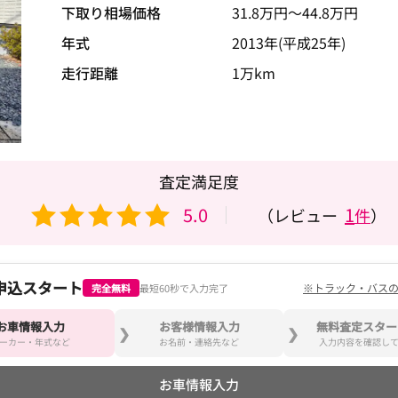
下取り相場価格
31.8
万円〜
44.8
万円
年式
2013年(平成25年)
走行距離
1万km
査定満足度
5.0
1
（レビュー
件
）
申込スタート
※トラック・バス
完全無料
最短60秒で入力完了
お車情報入力
お客様情報入力
無料査定スター
ーカー・年式など
お名前・連絡先など
入力内容を確認し
お車情報入力