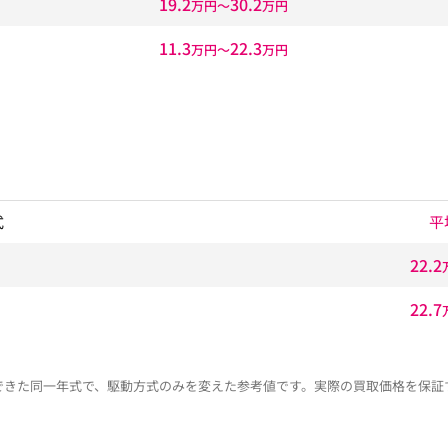
19.2
30.2
万円〜
万円
11.3
22.3
万円〜
万円
式
平
22.2
22.7
できた同一年式で、駆動方式のみを変えた参考値です。実際の買取価格を保証