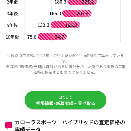
180.3
225.2
2年後
166.0
207.4
3年後
132.3
165.3
5年後
75.8
94.7
10年後
※現時点で年式が2025年、走行距離が5000kmの条件で算出していま
す。
※買取相場価格(予測)は弊社が独自に統計分析した値であり実際の買取
価格を保証するものではありません。
LINEで
相場情報･新着実績を受け取る
カローラスポーツ ハイブリッドの査定価格の
実績データ