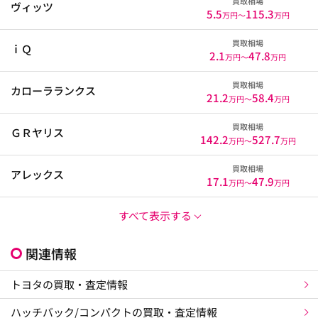
買取相場
ヴィッツ
5.5
115.3
万円〜
万円
買取相場
ｉＱ
2.1
47.8
万円〜
万円
買取相場
カローラランクス
21.2
58.4
万円〜
万円
買取相場
ＧＲヤリス
142.2
527.7
万円〜
万円
買取相場
アレックス
17.1
47.9
万円〜
万円
すべて表示する
関連情報
トヨタの買取・査定情報
ハッチバック/コンパクトの買取・査定情報