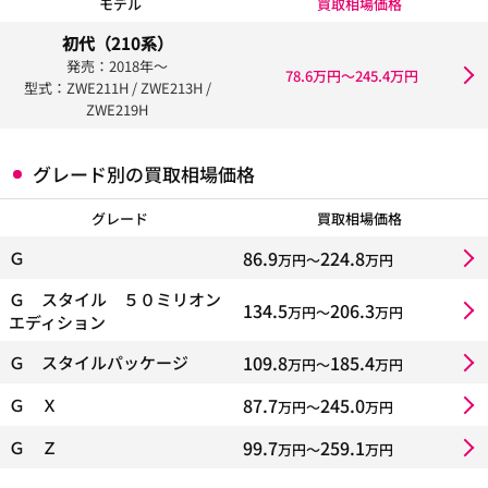
モデル
買取相場価格
初代（210系）
発売：2018年〜
78.6万円〜245.4万円
型式：ZWE211H / ZWE213H /
ZWE219H
グレード別の買取相場価格
グレード
買取相場価格
86.9
224.8
Ｇ
万円〜
万円
Ｇ スタイル ５０ミリオン
134.5
206.3
万円〜
万円
エディション
109.8
185.4
Ｇ スタイルパッケージ
万円〜
万円
87.7
245.0
Ｇ Ｘ
万円〜
万円
99.7
259.1
Ｇ Ｚ
万円〜
万円