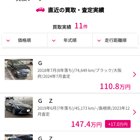
直近の買取・査定実績
11
件
買取実績
価格順
年式順
走行距離順
Ｇ
2018年7月(8年落ち)/74,649 km/ブラック/大阪
府/2024年7月査定
110.8
万円
Ｇ Ｚ
2019年6月(7年落ち)/45,173 km/-/島根県/2023年12
月査定
147.4
万円
+17.0
万円
Ｇ Ｚ