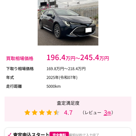
196.4
245.4
万円〜
万円
買取相場価格
下取り相場価格
169.8
万円〜
218.4
万円
年式
2025年(令和07年)
走行距離
5000km
査定満足度
4.7
3
（レビュー
）
件
査定申込スタート
完全無料
最短60秒で入力完了