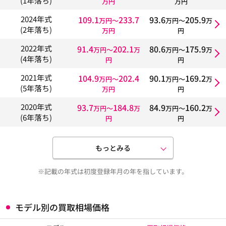
(1年落ち)
万円
万円
109.1
233.7
93.6
205.9
2024年式
万円〜
万円〜
万
(2年落ち)
万円
円
91.4
202.1
80.6
175.9
2022年式
万円〜
万
万円〜
万
(4年落ち)
円
円
104.9
202.4
90.1
169.2
2021年式
万円〜
万円〜
万
(5年落ち)
万円
円
93.7
184.8
84.9
160.2
2020年式
万円〜
万
万円〜
万
(6年落ち)
円
円
もっとみる
※記載の年式は初度登録年月の年を指しています。
モデル別の買取相場価格