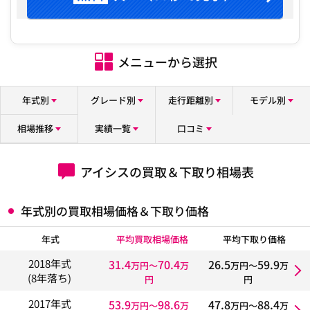
メニューから選択
年式別
グレード別
走行距離別
モデル別
相場推移
実績一覧
口コミ
アイシスの買取＆下取り相場表
年式別の買取相場価格＆下取り価格
年式
平均買取相場価格
平均下取り価格
31.4
70.4
26.5
59.9
2018年式
万円〜
万
万円〜
万
(8年落ち)
円
円
53.9
98.6
47.8
88.4
2017年式
万円〜
万
万円〜
万