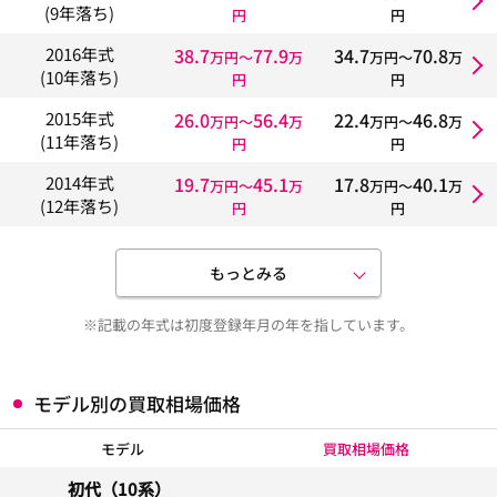
(9年落ち)
円
円
38.7
77.9
34.7
70.8
2016年式
万円〜
万
万円〜
万
(10年落ち)
円
円
26.0
56.4
22.4
46.8
2015年式
万円〜
万
万円〜
万
(11年落ち)
円
円
19.7
45.1
17.8
40.1
2014年式
万円〜
万
万円〜
万
(12年落ち)
円
円
もっとみる
※記載の年式は初度登録年月の年を指しています。
モデル別の買取相場価格
モデル
買取相場価格
初代（10系）