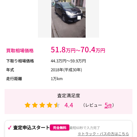
51.8
70.4
万円〜
万円
買取相場価格
下取り相場価格
44.3
万円〜
59.9
万円
年式
2018年(平成30年)
走行距離
1万km
査定満足度
4.4
5
（レビュー
）
件
査定申込スタート
完全無料
最短60秒で入力完了
※トラック・バスの方はこちら