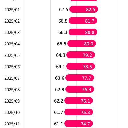
67.5
82.5
2025/01
66.8
81.7
2025/02
66.1
80.8
2025/03
65.5
80.0
2025/04
64.8
79.2
2025/05
64.1
78.5
2025/06
63.6
77.7
2025/07
62.9
76.9
2025/08
62.2
76.1
2025/09
61.7
75.3
2025/10
61.1
74.7
2025/11