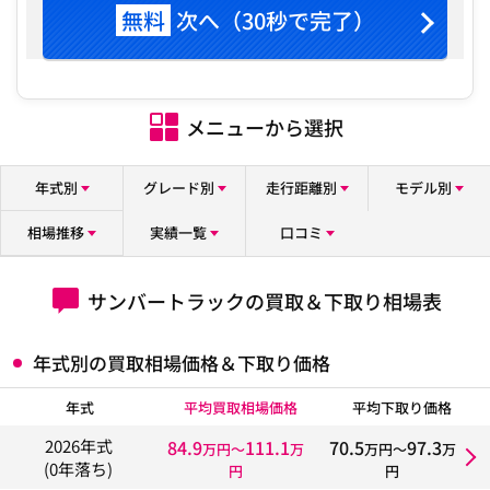
無料
次へ（30秒で完了）
メニューから選択
年式別
グレード別
走行距離別
モデル別
相場推移
実績一覧
口コミ
サンバートラックの買取＆下取り相場表
年式別の買取相場価格＆下取り価格
年式
平均買取相場価格
平均下取り価格
84.9
111.1
70.5
97.3
2026年式
万円〜
万
万円〜
万
(0年落ち)
円
円