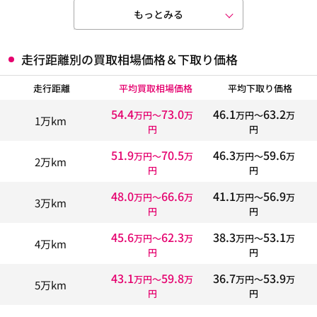
もっとみる
走行距離別の買取相場価格＆下取り価格
走行距離
平均買取相場価格
平均下取り価格
54.4
73.0
46.1
63.2
万円〜
万
万円〜
万
1万km
円
円
51.9
70.5
46.3
59.6
万円〜
万
万円〜
万
2万km
円
円
48.0
66.6
41.1
56.9
万円〜
万
万円〜
万
3万km
円
円
45.6
62.3
38.3
53.1
万円〜
万
万円〜
万
4万km
円
円
43.1
59.8
36.7
53.9
万円〜
万
万円〜
万
5万km
円
円