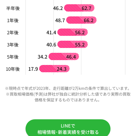
46.2
62.7
半年後
48.7
66.2
1年後
41.4
56.2
2年後
40.6
55.2
3年後
34.2
46.4
5年後
17.9
24.3
10年後
※現時点で年式が2023年、走行距離が2万kmの条件で算出しています。
※買取相場価格(予測)は弊社が独自に統計分析した値であり実際の買取
価格を保証するものではありません。
LINEで
相場情報･新着実績を受け取る