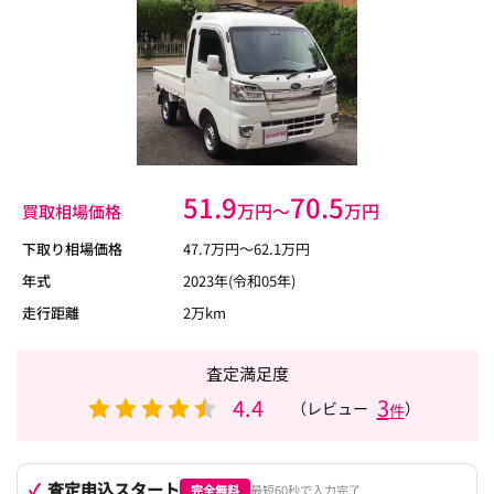
51.9
70.5
万円〜
万円
買取相場価格
下取り相場価格
47.7
万円〜
62.1
万円
年式
2023年(令和05年)
走行距離
2万km
査定満足度
4.4
3
（レビュー
）
件
査定申込スタート
完全無料
最短60秒で入力完了