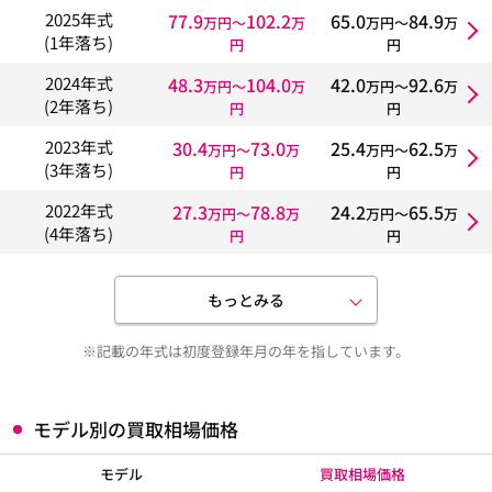
77.9
102.2
65.0
84.9
2025年式
万円〜
万
万円〜
万
(1年落ち)
円
円
48.3
104.0
42.0
92.6
2024年式
万円〜
万
万円〜
万
(2年落ち)
円
円
30.4
73.0
25.4
62.5
2023年式
万円〜
万
万円〜
万
(3年落ち)
円
円
27.3
78.8
24.2
65.5
2022年式
万円〜
万
万円〜
万
(4年落ち)
円
円
もっとみる
※記載の年式は初度登録年月の年を指しています。
モデル別の買取相場価格
モデル
買取相場価格