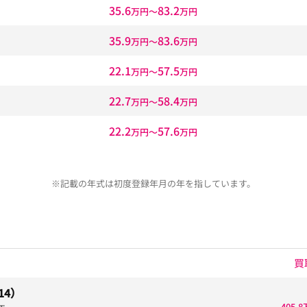
35.6
83.2
万円〜
万円
35.9
83.6
万円〜
万円
22.1
57.5
万円〜
万円
22.7
58.4
万円〜
万円
22.2
57.6
万円〜
万円
※記載の年式は初度登録年月の年を指しています。
買
14）
405.