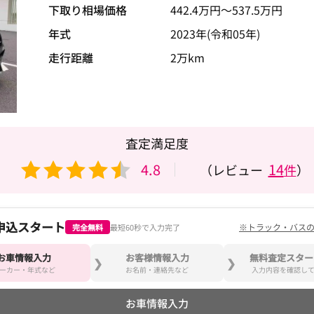
下取り相場価格
442.4
万円〜
537.5
万円
年式
2023年(令和05年)
走行距離
2万km
査定満足度
4.8
14
（レビュー
件
）
申込スタート
※トラック・バス
完全無料
最短60秒で入力完了
お車情報入力
お客様情報入力
無料査定スター
ーカー・年式など
お名前・連絡先など
入力内容を確認し
お車情報入力