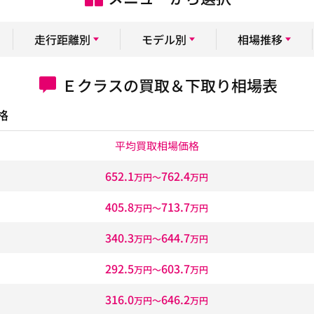
走行距離別
モデル別
相場推移
Ｅクラスの買取＆下取り相場表
格
平均買取相場価格
652.1
762.4
万円〜
万円
405.8
713.7
万円〜
万円
340.3
644.7
万円〜
万円
292.5
603.7
万円〜
万円
316.0
646.2
万円〜
万円