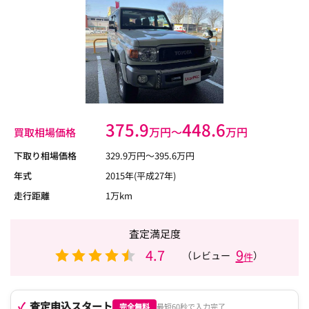
375.9
448.6
万円〜
万円
買取相場価格
下取り相場価格
329.9
万円〜
395.6
万円
年式
2015年(平成27年)
走行距離
1万km
査定満足度
4.7
9
（レビュー
）
件
査定申込スタート
完全無料
最短60秒で入力完了