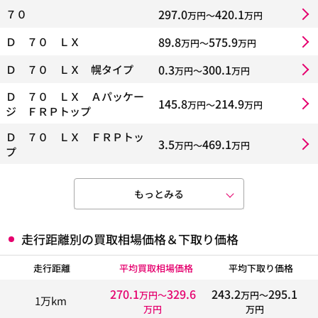
297.0
420.1
７０
万円〜
万円
89.8
575.9
Ｄ ７０ ＬＸ
万円〜
万円
0.3
300.1
Ｄ ７０ ＬＸ 幌タイプ
万円〜
万円
Ｄ ７０ ＬＸ Ａパッケー
145.8
214.9
万円〜
万円
ジ ＦＲＰトップ
Ｄ ７０ ＬＸ ＦＲＰトッ
3.5
469.1
万円〜
万円
プ
もっとみる
走行距離別の買取相場価格＆下取り価格
走行距離
平均買取相場価格
平均下取り価格
270.1
329.6
243.2
295.1
万円〜
万円〜
1万km
万円
万円