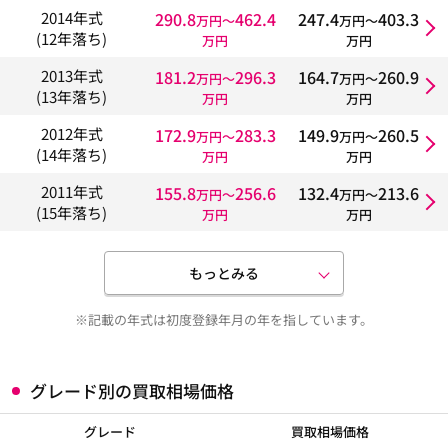
290.8
462.4
247.4
403.3
2014年式
万円〜
万円〜
(12年落ち)
万円
万円
181.2
296.3
164.7
260.9
2013年式
万円〜
万円〜
(13年落ち)
万円
万円
172.9
283.3
149.9
260.5
2012年式
万円〜
万円〜
(14年落ち)
万円
万円
155.8
256.6
132.4
213.6
2011年式
万円〜
万円〜
(15年落ち)
万円
万円
もっとみる
※記載の年式は初度登録年月の年を指しています。
グレード別の買取相場価格
グレード
買取相場価格