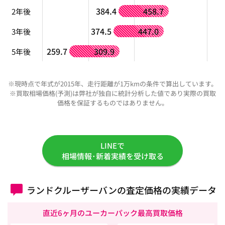
384.4
458.7
2年後
374.5
447.0
3年後
259.7
309.9
5年後
※現時点で年式が2015年、走行距離が1万kmの条件で算出しています。
※買取相場価格(予測)は弊社が独自に統計分析した値であり実際の買取
価格を保証するものではありません。
LINEで
相場情報･新着実績を受け取る
ランドクルーザーバンの査定価格の実績データ
直近6ヶ月のユーカーパック最高買取価格