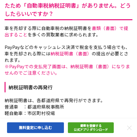
たため「自動車税納税証明書」がありません。どう
したらいいですか？
車を売却する際に自動車税の納税証明書を
書類（書面）で提
出すること
を多くの買取業者に求められます。
PayPayなどのキャッシュレス決済で税金を支払う場合でも、
車を売却される際には
納税証明書（書面）
の提出が必要とさ
れます。
※PayPayでの支払完了画面は、納税証明書（書面）になりま
せんのでご注意ください。
納税証明書の再発行
納税証明書は、各都道府県で再発行ができます。
普通車 ：都道府県税事務所
軽自動車：市区町村役場
自動車納税証明書（継続検査用）の取得をお願い致します。
愛車を登録する
無料査定に申し込む
公式アプリ ダウンロード