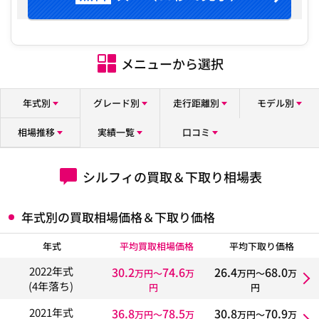
メニューから選択
年式別
グレード別
走行距離別
モデル別
相場推移
実績一覧
口コミ
シルフィの買取＆下取り相場表
年式別の買取相場価格＆下取り価格
年式
平均買取相場価格
平均下取り価格
30.2
74.6
26.4
68.0
2022年式
万円〜
万
万円〜
万
(4年落ち)
円
円
36.8
78.5
30.8
70.9
2021年式
万円〜
万
万円〜
万