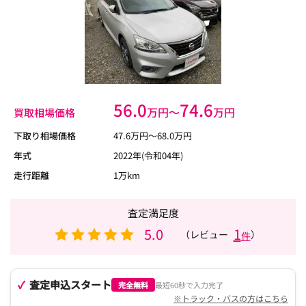
56.0
74.6
万円〜
万円
買取相場価格
下取り相場価格
47.6
万円〜
68.0
万円
年式
2022年(令和04年)
走行距離
1万km
査定満足度
5.0
1
（レビュー
）
件
査定申込スタート
完全無料
最短60秒で入力完了
※トラック・バスの方はこちら