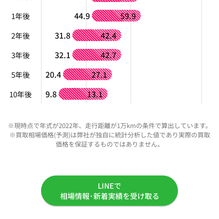
44.9
59.9
1年後
31.8
42.4
2年後
32.1
42.7
3年後
20.4
27.1
5年後
9.8
13.1
10年後
※現時点で年式が2022年、走行距離が1万kmの条件で算出しています。
※買取相場価格(予測)は弊社が独自に統計分析した値であり実際の買取
価格を保証するものではありません。
LINEで
相場情報･新着実績を受け取る