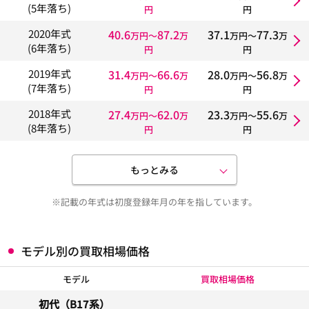
(5年落ち)
円
円
40.6
87.2
37.1
77.3
2020年式
万円〜
万
万円〜
万
(6年落ち)
円
円
31.4
66.6
28.0
56.8
2019年式
万円〜
万
万円〜
万
(7年落ち)
円
円
27.4
62.0
23.3
55.6
2018年式
万円〜
万
万円〜
万
(8年落ち)
円
円
もっとみる
※記載の年式は初度登録年月の年を指しています。
モデル別の買取相場価格
モデル
買取相場価格
初代（B17系）