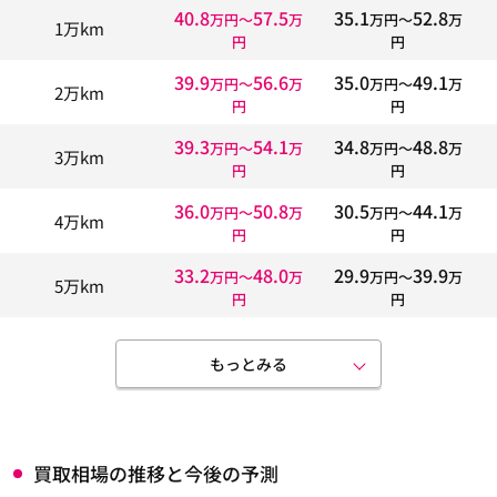
40.8
57.5
35.1
52.8
万円〜
万
万円〜
万
1万km
円
円
39.9
56.6
35.0
49.1
万円〜
万
万円〜
万
2万km
円
円
39.3
54.1
34.8
48.8
万円〜
万
万円〜
万
3万km
円
円
36.0
50.8
30.5
44.1
万円〜
万
万円〜
万
4万km
円
円
33.2
48.0
29.9
39.9
万円〜
万
万円〜
万
5万km
円
円
もっとみる
買取相場の推移と今後の予測