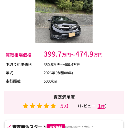
399.7
474.9
万円〜
万円
買取相場価格
下取り相場価格
350.8
万円〜
400.4
万円
年式
2026年(令和08年)
走行距離
5000km
査定満足度
5.0
1
（レビュー
）
件
査定申込スタート
完全無料
最短60秒で入力完了