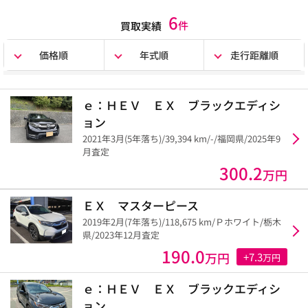
6
件
買取実績
価格順
年式順
走行距離順
ｅ：ＨＥＶ ＥＸ ブラックエディシ
ョン
2021年3月(5年落ち)/39,394 km/-/福岡県/2025年9
月査定
300.2
万円
ＥＸ マスターピース
2019年2月(7年落ち)/118,675 km/Ｐホワイト/栃木
県/2023年12月査定
190.0
万円
+7.3
万円
ｅ：ＨＥＶ ＥＸ ブラックエディシ
ョン