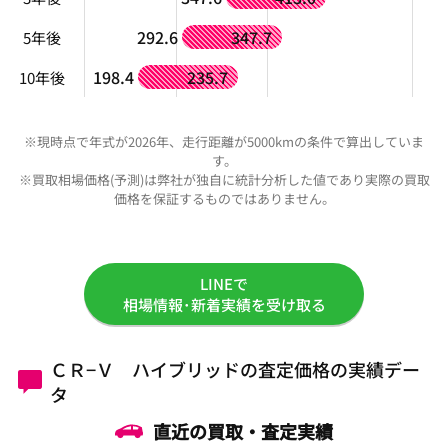
292.6
347.7
5年後
198.4
235.7
10年後
※現時点で年式が2026年、走行距離が5000kmの条件で算出していま
す。
※買取相場価格(予測)は弊社が独自に統計分析した値であり実際の買取
価格を保証するものではありません。
LINEで
相場情報･新着実績を受け取る
ＣＲ−Ｖ ハイブリッドの査定価格の実績デー
タ
直近の買取・査定実績