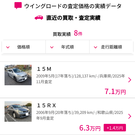
ウイングロードの査定価格の実績データ
直近の買取・査定実績
8
件
買取実績
価格順
年式順
走行距離順
１５Ｍ
2009年5月(17年落ち)/128,137 km/-/兵庫県/2025年
11月査定
7.1
万円
１５ＲＸ
2006年9月(20年落ち)/39,209 km/-/和歌山県/2025
年9月査定
6.3
万円
+1.4
万円