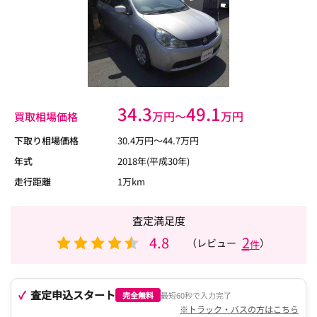
34.3
49.1
万円〜
万円
買取相場価格
下取り相場価格
30.4
万円〜
44.7
万円
年式
2018年(平成30年)
走行距離
1万km
査定満足度
4.8
2
（レビュー
）
件
査定申込スタート
完全無料
最短60秒で入力完了
※トラック・バスの方はこちら