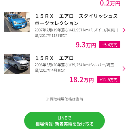
0.2
万円
１５ＲＸ エアロ スタイリッシュス
ポーツセレクション
2007年2月(19年落ち)/42,957 km/ミズイロ/神奈川
県/2017年11月査定
9.3
万円
+5.4
万円
１５ＲＸ エアロ
2006年3月(20年落ち)/39,254 km/シルバー/埼玉
県/2017年4月査定
18.2
万円
+12.5
万円
※買取相場価格は当時
LINEで
相場情報･新着実績を受け取る