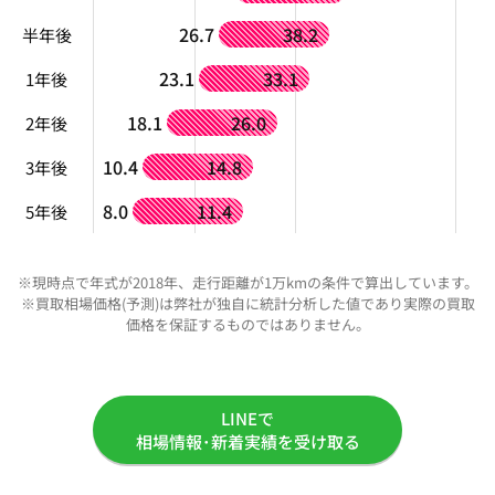
26.7
38.2
半年後
23.1
33.1
1年後
18.1
26.0
2年後
10.4
14.8
3年後
8.0
11.4
5年後
※現時点で年式が2018年、走行距離が1万kmの条件で算出しています。
※買取相場価格(予測)は弊社が独自に統計分析した値であり実際の買取
価格を保証するものではありません。
LINEで
相場情報･新着実績を受け取る