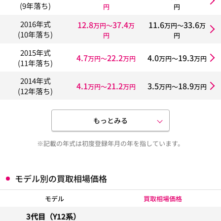
(9年落ち)
円
円
12.8
37.4
11.6
33.6
2016年式
万円〜
万
万円〜
万
(10年落ち)
円
円
2015年式
4.7
22.2
4.0
19.3
万円〜
万円
万円〜
万円
(11年落ち)
2014年式
4.1
21.2
3.5
18.9
万円〜
万円
万円〜
万円
(12年落ち)
もっとみる
※記載の年式は初度登録年月の年を指しています。
モデル別の買取相場価格
モデル
買取相場価格
3代目（Y12系）