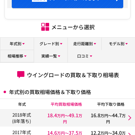
メニューから選択
年式別
グレード別
走行距離別
モデル別
相場推移
実績一覧
口コミ
ウイングロードの買取＆下取り相場表
年式別の買取相場価格＆下取り価格
年式
平均買取相場価格
平均下取り価格
18.4
49.1
16.8
44.7
2018年式
万円〜
万
万円〜
万
(8年落ち)
円
円
14.6
37.5
12.2
34.0
2017年式
万円〜
万
万円〜
万