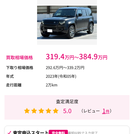
319.4
384.9
万円〜
万円
買取相場価格
下取り相場価格
292.6
万円〜
339.2
万円
年式
2023年(令和05年)
走行距離
2万km
査定満足度
5.0
1
（レビュー
）
件
査定申込スタート
完全無料
最短60秒で入力完了