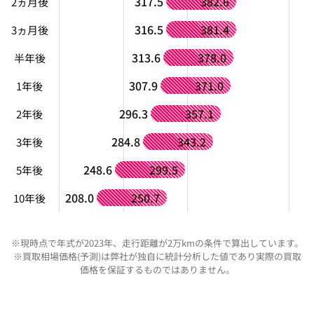
317.5
382.6
2ヵ月後
316.5
381.4
3ヵ月後
313.6
378.0
半年後
307.9
371.0
1年後
296.3
357.1
2年後
284.8
343.2
3年後
248.6
299.5
5年後
208.0
250.7
10年後
※現時点で年式が2023年、走行距離が2万kmの条件で算出しています。
※買取相場価格(予測)は弊社が独自に統計分析した値であり実際の買取
価格を保証するものではありません。