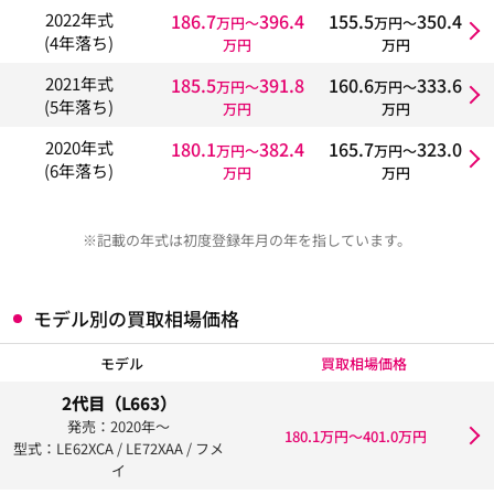
186.7
396.4
155.5
350.4
2022年式
万円〜
万円〜
(4年落ち)
万円
万円
185.5
391.8
160.6
333.6
2021年式
万円〜
万円〜
(5年落ち)
万円
万円
180.1
382.4
165.7
323.0
2020年式
万円〜
万円〜
(6年落ち)
万円
万円
※記載の年式は初度登録年月の年を指しています。
モデル別の買取相場価格
モデル
買取相場価格
2代目（L663）
発売：2020年〜
180.1万円〜401.0万円
型式：LE62XCA / LE72XAA / フメ
イ