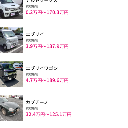
買取相場
0.2
170.3
万円〜
万円
エブリイ
買取相場
3.9
137.9
万円〜
万円
エブリイワゴン
買取相場
4.7
189.6
万円〜
万円
カプチーノ
買取相場
32.4
125.1
万円〜
万円