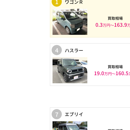
1
ワゴンＲ
買取相場
0.3
163.9
万円〜
4
ハスラー
買取相場
19.0
160.5
万円〜
7
エブリイ