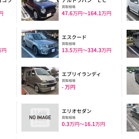
買取相場
47.6
164.1
円
万円〜
万円
エスクード
買取相場
13.5
334.3
万円
万円〜
万円
エブリイランディ
買取相場
- 万円
エリオセダン
買取相場
0.3
16.1
万円〜
万円