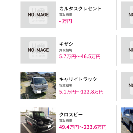
カルタスクレセント
買取相場
- 万円
キザシ
買取相場
5.7
46.5
万円〜
万円
キャリイトラック
買取相場
5.1
122.8
万円〜
万円
クロスビー
買取相場
49.4
233.6
万円〜
万円