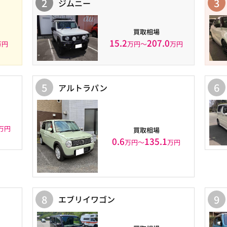
2
3
ジムニー
買取相場
15.2
207.0
万円
万円〜
万円
5
6
アルトラパン
万円
買取相場
0.6
135.1
万円〜
万円
8
9
エブリイワゴン