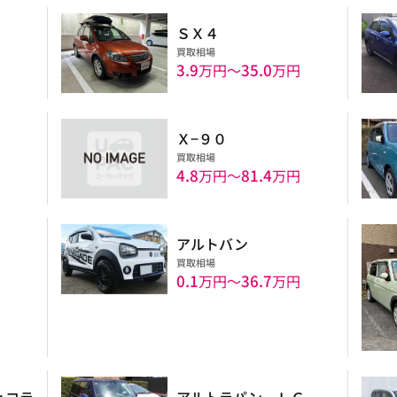
ＳＸ４
買取相場
3.9
35.0
円
万円〜
万円
Ｘ−９０
買取相場
4.8
81.4
円
万円〜
万円
アルトバン
買取相場
0.1
36.7
円
万円〜
万円
ョコラ
アルトラパン ＬＣ