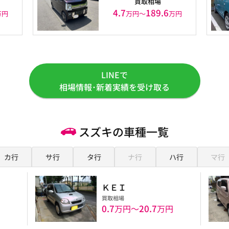
買取相場
4.7
189.6
万円
万円〜
万円
LINEで
相場情報･新着実績を受け取る
スズキの車種一覧
カ行
サ行
タ行
ナ行
ハ行
マ行
ＫＥＩ
買取相場
0.7
20.7
万円〜
万円