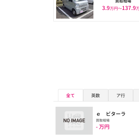
買取相場
3.9
137.9
万円〜
全て
英数
ア行
ｅ ビターラ
買取相場
- 万円