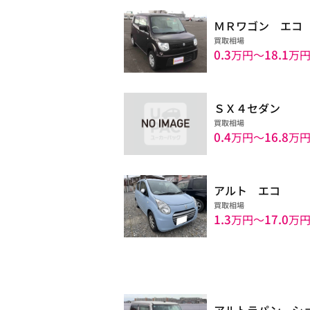
ＭＲワゴン エコ
買取相場
0.3
18.1
万円〜
万
ＳＸ４セダン
買取相場
0.4
16.8
万円〜
万
アルト エコ
買取相場
1.3
17.0
万円〜
万
アルトラパン シ