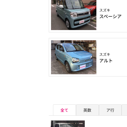
スズキ
スペーシア
スズキ
アルト
全て
英数
ア行