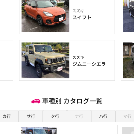
スズキ
スイフト
スズキ
ジムニーシエラ
車種別 カタログ一覧
カ行
サ行
タ行
ナ行
ハ行
マ行