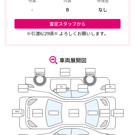
外装
内装
修復歴
-
B
なし
査定スタッフから
※引渡6/29頃※ よろしくお願いします。
車両展開図
車検対応
車検対応
U1
A1
UA2