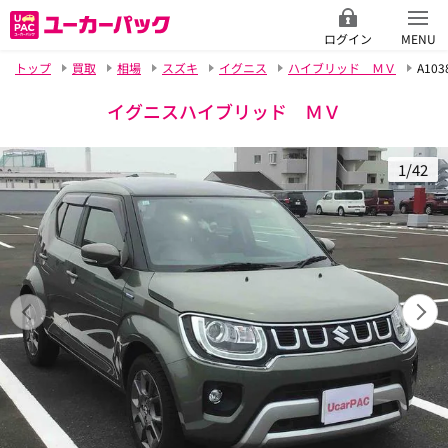
ログイン
MENU
トップ
買取
相場
スズキ
イグニス
ハイブリッド ＭＶ
A103
イグニスハイブリッド ＭＶ
1/42