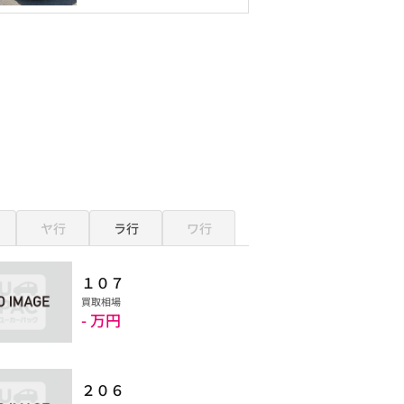
ヤ行
ラ行
ワ行
１０７
買取相場
- 万円
２０６