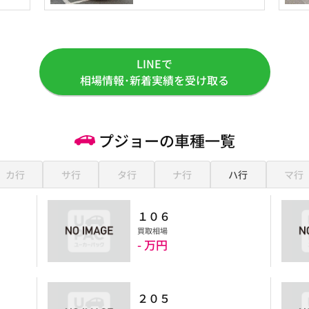
LINEで
相場情報･新着実績を受け取る
プジョーの車種一覧
カ行
サ行
タ行
ナ行
ハ行
マ行
１０６
買取相場
- 万円
円
２０５