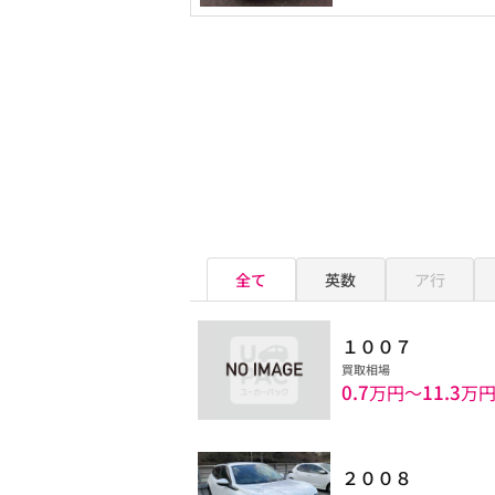
全て
英数
ア行
１００７
買取相場
0.7
11.3
万円〜
万
２００８