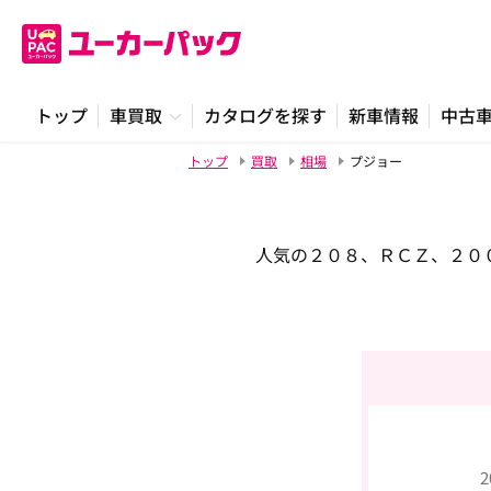
トップ
車買取
カタログを探す
新車情報
中古
トップ
買取
相場
プジョー
人気の２０８、ＲＣＺ、２０
2