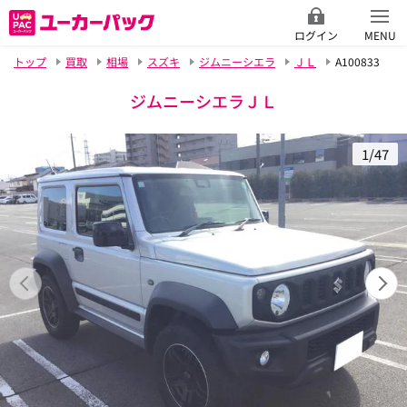
ログイン
MENU
トップ
買取
相場
スズキ
ジムニーシエラ
ＪＬ
A100833
ジムニーシエラＪＬ
1/47