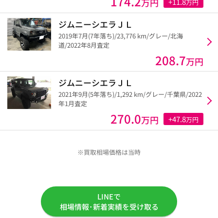
174.2
万円
+11.8
万円
ジムニーシエラＪＬ
2019年7月(7年落ち)/23,776 km/グレー/北海
道/2022年8月査定
208.7
万円
ジムニーシエラＪＬ
2021年9月(5年落ち)/1,292 km/グレー/千葉県/2022
年1月査定
270.0
万円
+47.8
万円
※買取相場価格は当時
LINEで
相場情報･新着実績を受け取る