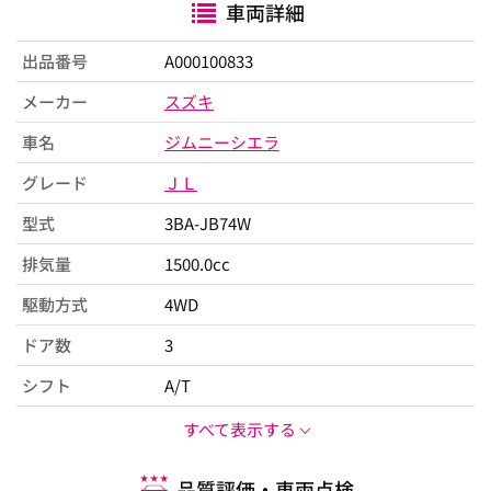
車両詳細
出品番号
A000100833
メーカー
スズキ
車名
ジムニーシエラ
グレード
ＪＬ
型式
3BA-JB74W
排気量
1500.0cc
駆動方式
4WD
ドア数
3
シフト
A/T
すべて表示する
品質評価・車両点検