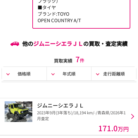
ブラック）
■タイヤ
ブランド:TOYO
OPEN COUNTRY A/T
他の
ジムニーシエラＪＬ
の買取・査定実績
7
件
買取実績
価格順
年式順
走行距離順
ジムニーシエラＪＬ
2023年9月(3年落ち)/18,194 km/-/青森県/2026年1
月査定
171.0
万円