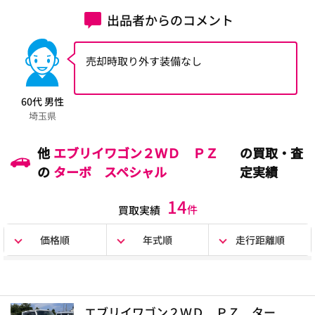
出品者からのコメント
売却時取り外す装備なし
60代 男性
埼玉県
他
エブリイワゴン２ＷＤ ＰＺ
の買取・査
の
ターボ スペシャル
定実績
14
件
買取実績
価格順
年式順
走行距離順
エブリイワゴン２ＷＤ ＰＺ ター