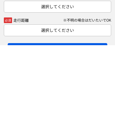
選択してください
走行距離
※不明の場合はだいたいでOK
必須
選択してください
無料
次へ（30秒で完了）
車買取・査定 ご相談ダイヤル
通話料無料
0120-020-050
お電話での査定お申込みも受け付けております。
車買取・査定に関するご相談もお気軽にお電話ください。