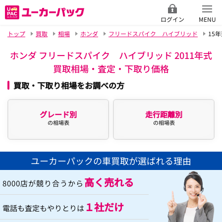
ログイン
MENU
トップ
買取
相場
ホンダ
フリードスパイク ハイブリッド
15
ホンダ フリードスパイク ハイブリッド 2011年式
買取相場・査定・下取り価格
買取・下取り相場をお調べの方
グレード別
走行距離別
の相場表
の相場表
ユーカーパックの車買取が選ばれる理由
高く売れる
8000店が競り合うから
１社だけ
電話も査定もやりとりは