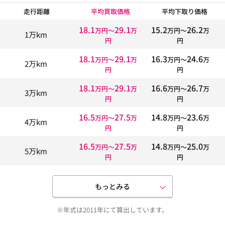
走行距離
平均買取価格
平均下取り価格
18.1
29.1
15.2
26.2
万円〜
万
万円〜
万
1万km
円
円
18.1
29.1
16.3
24.6
万円〜
万
万円〜
万
2万km
円
円
18.1
29.1
16.6
26.7
万円〜
万
万円〜
万
3万km
円
円
16.5
27.5
14.8
23.6
万円〜
万
万円〜
万
4万km
円
円
16.5
27.5
14.8
25.0
万円〜
万
万円〜
万
5万km
円
円
もっとみる
※年式は2011年にて算出しています。