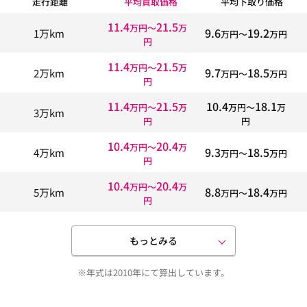
走行距離
平均買取価格
平均下取り価格
11.4
21.5
万円〜
万
9.6
19.2
1万km
万円〜
万円
円
11.4
21.5
万円〜
万
9.7
18.5
2万km
万円〜
万円
円
11.4
21.5
10.4
18.1
万円〜
万
万円〜
万
3万km
円
円
10.4
20.4
万円〜
万
9.3
18.5
4万km
万円〜
万円
円
10.4
20.4
万円〜
万
8.8
18.4
5万km
万円〜
万円
円
もっとみる
※年式は2010年にて算出しています。