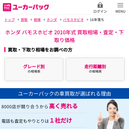
ログイン
MENU
トップ
買取
相場
ホンダ
バモスホビオ
16年落ち
ホンダ バモスホビオ 2010年式 買取相場・査定・下
取り価格
買取・下取り相場をお調べの方
グレード別
走行距離別
の相場表
の相場表
ユーカーパックの車買取が選ばれる理由
高く売れる
8000店が競り合うから
１社だけ
電話も査定もやりとりは