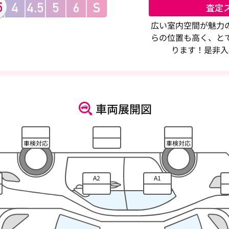
査定
広い室内空間が魅力
らの位置も高く、と
ります！是非入
車両展開図
車検対応
車検対応
A2
A1