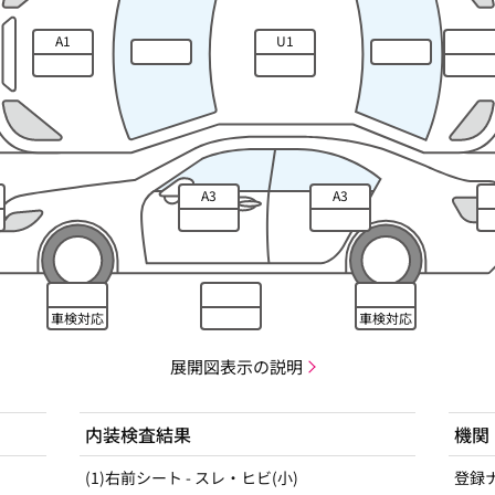
A1
U1
A3
A3
車検対応
車検対応
展開図表示の説明
内装検査結果
機関
(1)右前シート - スレ・ヒビ(小)
登録