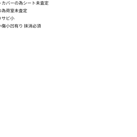
トカバーの為シート未査定
の為荷室未査定
りサビ小
小傷小凹有り 抹消必須