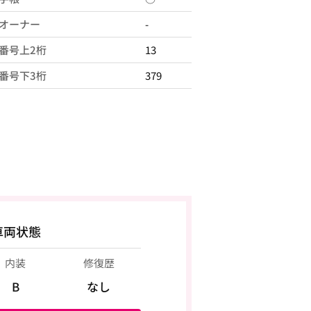
オーナー
-
番号上2桁
13
番号下3桁
379
車両状態
内装
修復歴
B
なし