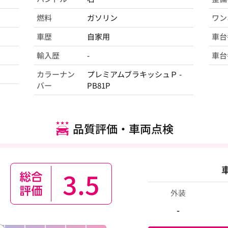
燃料
ガソリン
ワン
車歴
自家用
車台
輸入歴
-
車台
カラーナン
プレミアムブラキッシュＰ -
バー
PB81P
品質評価・車両点検
3.5
外装
-