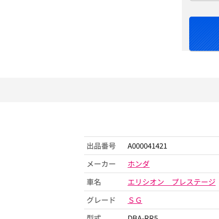
出品番号
A000041421
メーカー
ホンダ
車名
エリシオン プレステージ
グレード
ＳＧ
型式
DBA-RR5