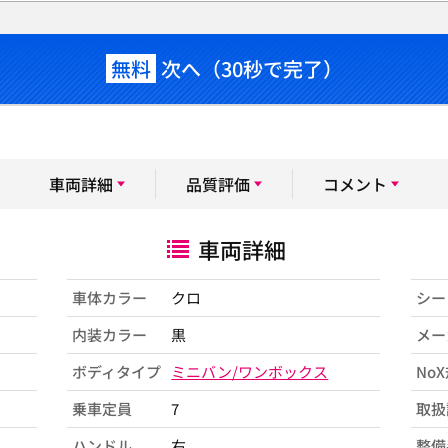
無料
次へ（30秒で完了）
車両詳細
品質評価
コメント
車両詳細
車体カラー
クロ
シー
内装カラー
黒
メー
ボディタイプ
ミニバン/ワンボックス
No
乗車定員
7
取扱
ハンドル
右
整備