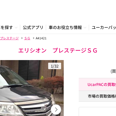
車を探す
公式アプリ
車のお役立ち情報
ユーカーパ
プレステージ
ＳＧ
A41421
エリシオン プレステージＳＧ
1/32
(
UcarPACの買
市場の買取価格