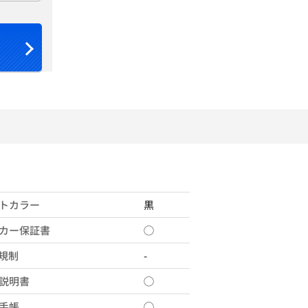
トカラー
黒
カー保証書
◯
X規制
-
説明書
◯
手帳
◯