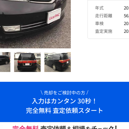
年式
2
走行距離
56
車検
2
査定実施
2
売却をご検討中の方
入力はカンタン 30秒！
完全無料 査定依頼スタート