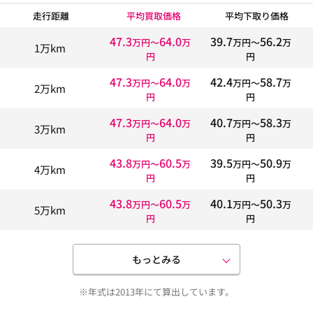
走行距離
平均買取価格
平均下取り価格
47.3
64.0
39.7
56.2
万円〜
万
万円〜
万
1万km
円
円
47.3
64.0
42.4
58.7
万円〜
万
万円〜
万
2万km
円
円
47.3
64.0
40.7
58.3
万円〜
万
万円〜
万
3万km
円
円
43.8
60.5
39.5
50.9
万円〜
万
万円〜
万
4万km
円
円
43.8
60.5
40.1
50.3
万円〜
万
万円〜
万
5万km
円
円
もっとみる
※年式は2013年にて算出しています。