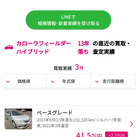
LINEで
相場情報･新着実績を受け取る
カローラフィールダー
13年
の直近の買取・
ハイブリッド
落ち
査定実績
3
件
買取実績
価格順
年式順
走行距離順
ベースグレード
2013年9月(13年落ち)/31,320 km/シルバー/奈良
県/2022年3月査定
41.5
万円
+2.2
万円