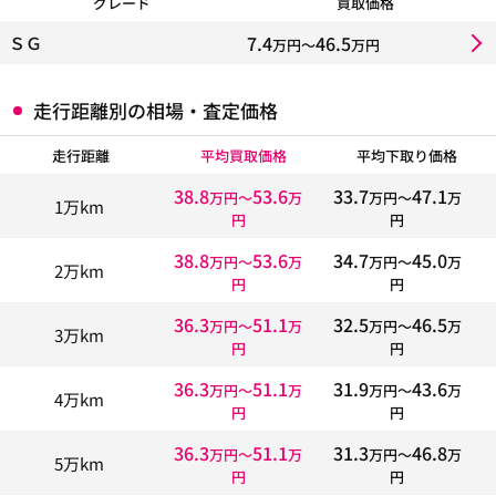
グレード
買取価格
7.4
46.5
ＳＧ
万円〜
万円
走行距離別の相場・査定価格
走行距離
平均買取価格
平均下取り価格
38.8
53.6
33.7
47.1
万円〜
万
万円〜
万
1万km
円
円
38.8
53.6
34.7
45.0
万円〜
万
万円〜
万
2万km
円
円
36.3
51.1
32.5
46.5
万円〜
万
万円〜
万
3万km
円
円
36.3
51.1
31.9
43.6
万円〜
万
万円〜
万
4万km
円
円
36.3
51.1
31.3
46.8
万円〜
万
万円〜
万
5万km
円
円