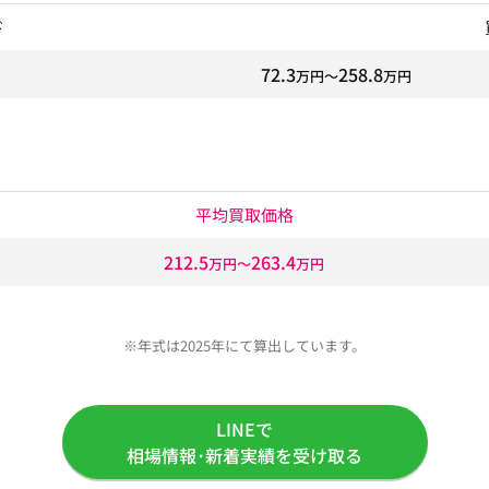
ド
72.3
258.8
万円〜
万円
平均買取価格
212.5
263.4
万円〜
万円
※年式は2025年にて算出しています。
LINEで
相場情報･新着実績を受け取る