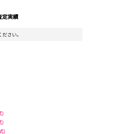
査定実績
ください。
式)
式)
式)