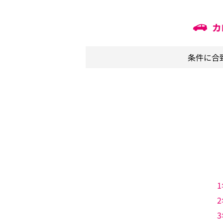
カ
条件に合
1
2
3