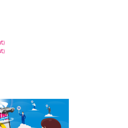
式)
式)