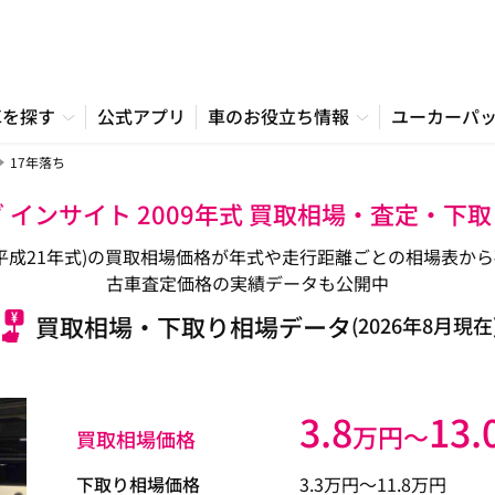
車を探す
公式アプリ
車のお役立ち情報
ユーカーパ
17年落ち
 インサイト 2009年式 買取相場・査定・下
年式/平成21年式)の買取相場価格が年式や走行距離ごとの相場表
古車査定価格の実績データも公開中
買取相場・下取り相場データ
(2026年8月現在
3.8
13.
万円〜
買取相場価格
下取り相場価格
3.3
万円〜
11.8
万円