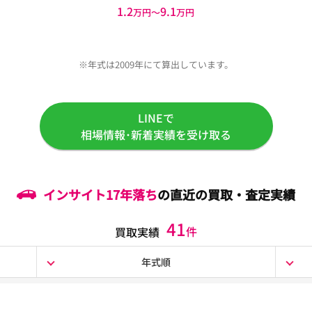
1.2
9.1
万円〜
万円
※年式は2009年にて算出しています。
LINEで
相場情報･新着実績を受け取る
インサイト
17年落ち
の直近の買取・査定実績
41
件
買取実績
年式順