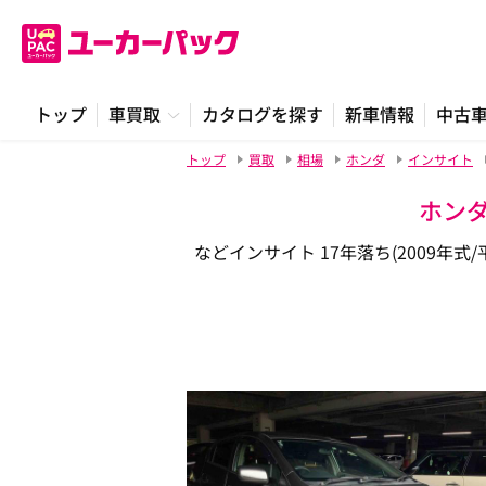
トップ
車買取
カタログを探す
新車情報
中古
トップ
買取
相場
ホンダ
インサイト
ホンダ
などインサイト 17年落ち(2009