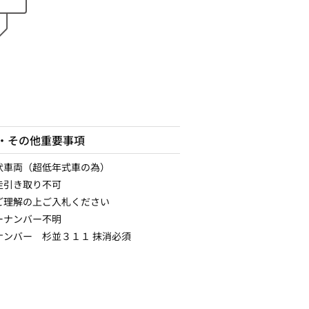
・その他重要事項
状車両（超低年式車の為）
走引き取り不可
ご理解の上ご入札ください
ーナンバー不明
ナンバー 杉並３１１ 抹消必須