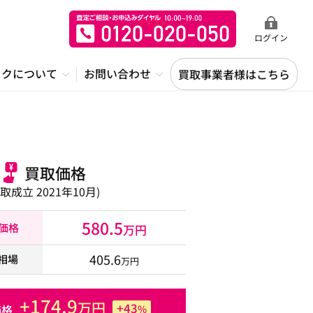
ログイン
ックについて
お問い合わせ
買取事業者様はこちら
買取価格
買取成立 2021年10月)
580.5
取価格
万円
405.6
相場
万円
+174.9
万円
+43
価格
%