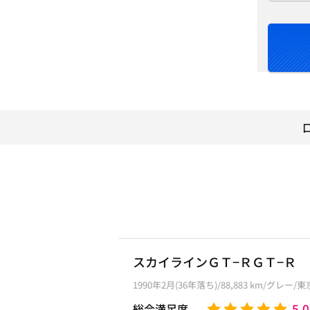
スカイラインＧＴ−ＲＧＴ−Ｒ
1990年2月(36年落ち)/88,883 km/グレー/
5.0
総合満足度