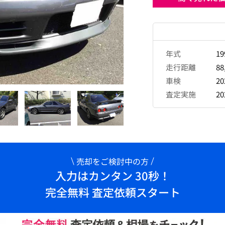
年式
1
走行距離
88
車検
2
査定実施
2
売却をご検討中の方
入力はカンタン 30秒！
完全無料 査定依頼スタート