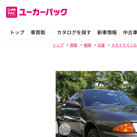
トップ
車買取
カタログを探す
新車情報
中古
トップ
買取
相場
日産
スカイラインＧ