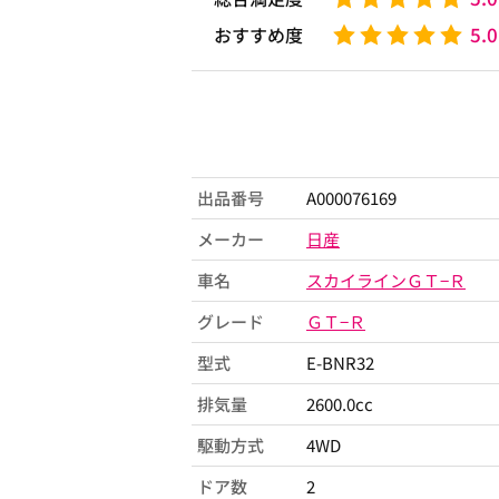
5.0
おすすめ度
出品番号
A000076169
メーカー
日産
車名
スカイラインＧＴ−Ｒ
グレード
ＧＴ−Ｒ
型式
E-BNR32
排気量
2600.0cc
駆動方式
4WD
ドア数
2