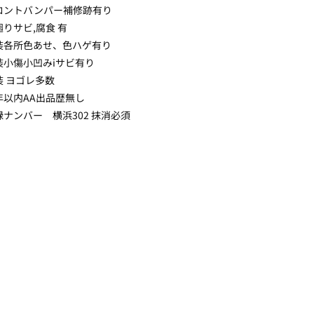
ロントバンパー補修跡有り
りサビ,腐食 有
装各所色あせ、色ハゲ有り
装小傷小凹みiサビ有り
装 ヨゴレ多数
年以内AA出品歴無し
ナンバー 横浜302 抹消必須