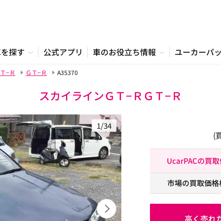
車を探す
公式アプリ
車のお役立ち情報
ユーカーパ
Ｔ−Ｒ
ＧＴ−Ｒ
A35370
スカイラインＧＴ−ＲＧＴ−Ｒ
1/34
(
UcarPACの買
市場の買取価格
高く売れ