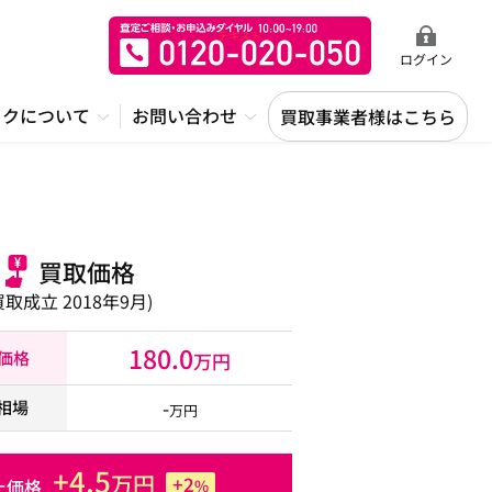
ログイン
ックについて
お問い合わせ
買取事業者様はこちら
買取価格
買取成立 2018年9月)
180.0
取価格
万円
-
相場
万円
+4.5
万円
+2
た価格
%