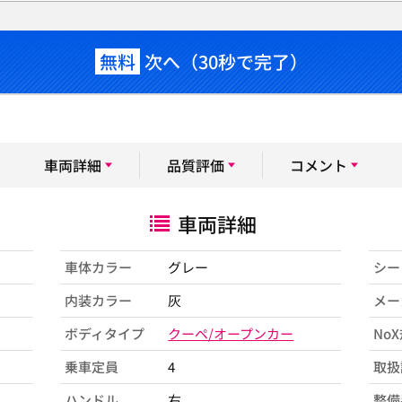
無料
次へ（30秒で完了）
車両詳細
品質評価
コメント
車両詳細
車体カラー
グレー
シー
内装カラー
灰
メー
ボディタイプ
クーペ/オープンカー
No
乗車定員
4
取扱
ハンドル
右
整備