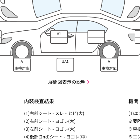
A1
A
UA1
A
車検対応
車検対応
展開図表示の説明
内装検査結果
機関
(1)右前シート - スレ・ヒビ(大)
(1)
(2)右前シート - ヨゴレ(大)
※要
(3)左前シート - ヨゴレ(大)
※車検
(4)後部(2nd)シート - ヨゴレ(中)
※エ