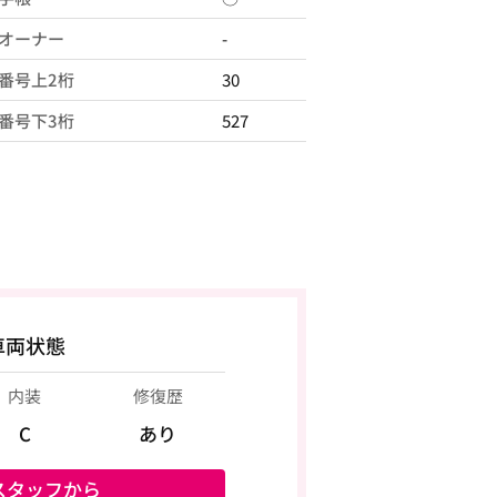
オーナー
-
番号上2桁
30
番号下3桁
527
車両状態
内装
修復歴
C
あり
スタッフから