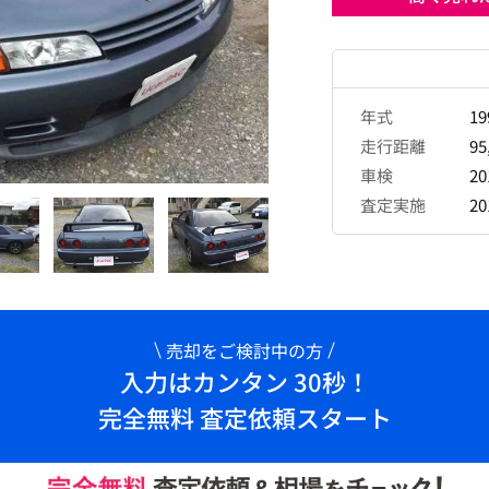
年式
1
走行距離
95
車検
2
査定実施
2
売却をご検討中の方
入力はカンタン 30秒！
完全無料 査定依頼スタート