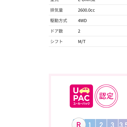
排気量
2600.0cc
駆動方式
4WD
ドア数
2
シフト
M/T