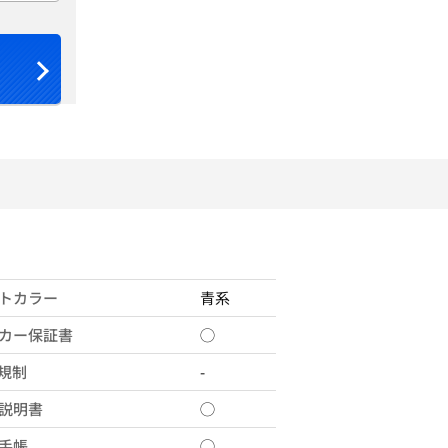
トカラー
青系
カー保証書
◯
X規制
-
説明書
◯
手帳
◯