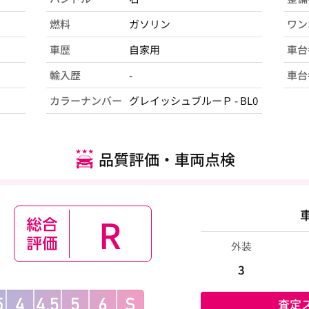
燃料
ガソリン
ワン
車歴
自家用
車台
輸入歴
-
車台
カラーナンバー
グレイッシュブルーＰ - BL0
品質評価・車両点検
R
外装
3
査定