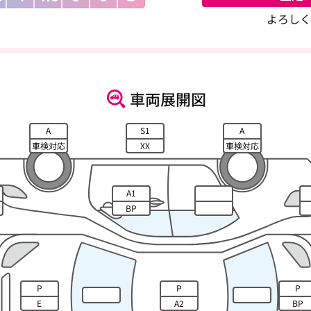
よろしく
車両展開図
A
S1
A
車検対応
XX
車検対応
A1
BP
P
P
P
E
A2
BP