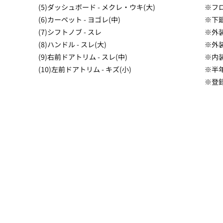
(5)ダッシュボード - メクレ・ウキ(大)
※フ
(6)カーペット - ヨゴレ(中)
※下廻
(7)シフトノブ - スレ
※外
(8)ハンドル - スレ(大)
※外
(9)右前ドアトリム - スレ(中)
※内
(10)左前ドアトリム - キズ(小)
※半
※登録