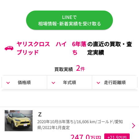
LINEで
相場情報･新着実績を受け取る
ヤリスクロス ハイ
6年落
の直近の買取・査
ブリッド
ち
定実績
2
件
買取実績
価格順
年式順
走行距離順
Ｚ
2020年10月(6年落ち)/16,606 km/ゴールド/愛知
県/2022年1月査定
247.0
万円
+21.9
万円