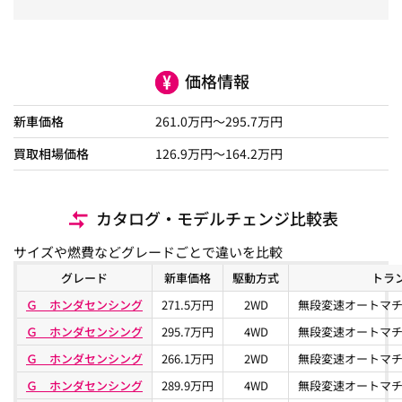
価格情報
新車価格
261.0
万円～
295.7
万円
買取相場価格
126.9
万円〜
164.2
万円
カタログ・モデルチェンジ比較表
サイズや燃費などグレードごとで違いを比較
グレード
新車価格
駆動方式
トラ
Ｇ ホンダセンシング
271.5万円
2WD
無段変速オートマチ
Ｇ ホンダセンシング
295.7万円
4WD
無段変速オートマチ
Ｇ ホンダセンシング
266.1万円
2WD
無段変速オートマチ
Ｇ ホンダセンシング
289.9万円
4WD
無段変速オートマチ