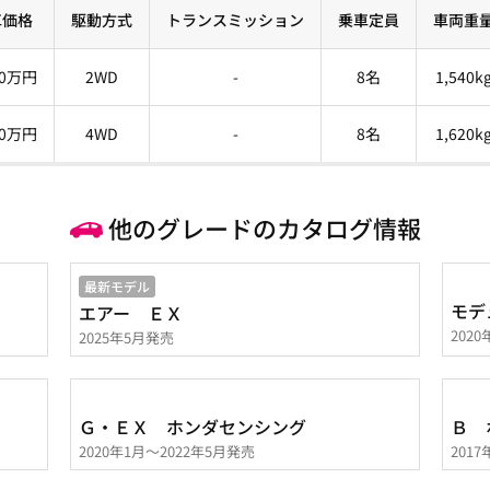
車価格
駆動方式
トランスミッション
乗車定員
車両重
.0万円
2WD
-
8名
1,540k
.0万円
4WD
-
8名
1,620k
他のグレードのカタログ情報
最新モデル
モデ
エアー ＥＸ
202
2025年5月発売
Ｇ・ＥＸ ホンダセンシング
Ｂ 
2020年1月～2022年5月発売
201