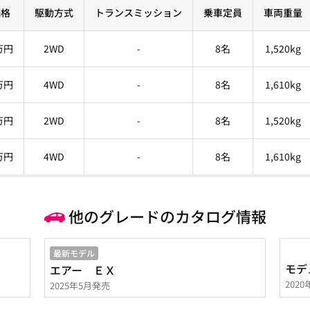
価格
駆動方式
トランスミッション
乗車定員
車両重量
0万円
2WD
-
8名
1,520kg
0万円
4WD
-
8名
1,610kg
0万円
2WD
-
8名
1,520kg
0万円
4WD
-
8名
1,610kg
他のグレードのカタログ情報
最新モデル
モデ
エアー ＥＸ
202
2025年5月発売