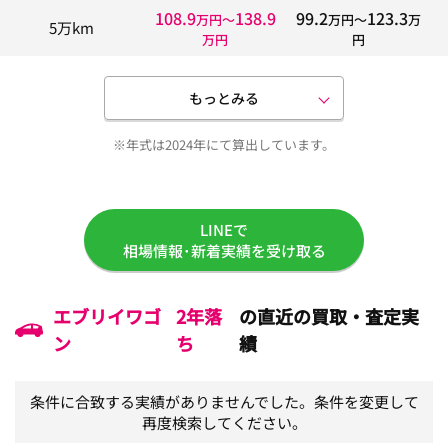
108.9
138.9
99.2
123.3
万円〜
万円〜
万
5万km
万円
円
もっとみる
※年式は2024年にて算出しています。
LINEで
相場情報･新着実績を受け取る
エブリイワゴ
2年落
の直近の買取・査定実
ン
ち
績
条件に合致する実績がありませんでした。条件を変更して
再度検索してください。