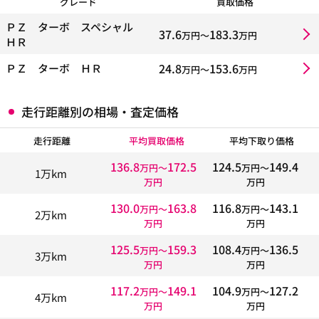
グレード
買取価格
ＰＺ ターボ スペシャル
37.6
183.3
万円〜
万円
ＨＲ
24.8
153.6
ＰＺ ターボ ＨＲ
万円〜
万円
走行距離別の相場・査定価格
走行距離
平均買取価格
平均下取り価格
136.8
172.5
124.5
149.4
万円〜
万円〜
1万km
万円
万円
130.0
163.8
116.8
143.1
万円〜
万円〜
2万km
万円
万円
125.5
159.3
108.4
136.5
万円〜
万円〜
3万km
万円
万円
117.2
149.1
104.9
127.2
万円〜
万円〜
4万km
万円
万円