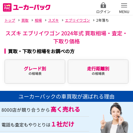
ログイン
MENU
トップ
買取
相場
スズキ
エブリイワゴン
2年落ち
スズキ エブリイワゴン 2024年式 買取相場・査定・
下取り価格
買取・下取り相場をお調べの方
グレード別
走行距離別
の相場表
の相場表
ユーカーパックの車買取が選ばれる理由
高く売れる
8000店が競り合うから
１社だけ
電話も査定もやりとりは