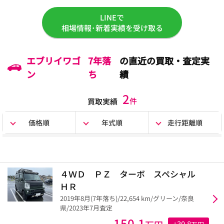
LINEで
相場情報･新着実績を受け取る
エブリイワゴ
7年落
の直近の買取・査定実
ン
ち
績
2
件
買取実績
価格順
年式順
走行距離順
４ＷＤ ＰＺ ターボ スペシャル
ＨＲ
2019年8月(7年落ち)/22,654 km/グリーン/奈良
県/2023年7月査定
150.1
+30.8