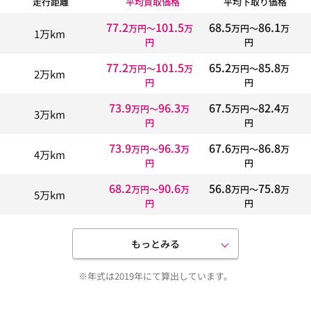
走行距離
平均買取価格
平均下取り価格
77.2
101.5
68.5
86.1
万円〜
万
万円〜
万
1万km
円
円
77.2
101.5
65.2
85.8
万円〜
万
万円〜
万
2万km
円
円
73.9
96.3
67.5
82.4
万円〜
万
万円〜
万
3万km
円
円
73.9
96.3
67.6
86.8
万円〜
万
万円〜
万
4万km
円
円
68.2
90.6
56.8
75.8
万円〜
万
万円〜
万
5万km
円
円
もっとみる
※年式は2019年にて算出しています。