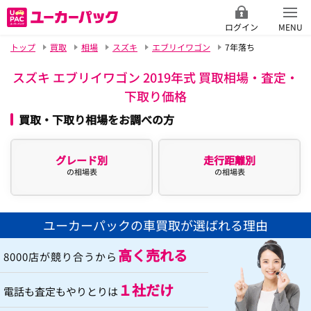
ログイン
MENU
トップ
買取
相場
スズキ
エブリイワゴン
7年落ち
スズキ エブリイワゴン 2019年式 買取相場・査定・
下取り価格
買取・下取り相場をお調べの方
グレード別
走行距離別
の相場表
の相場表
ユーカーパックの車買取が選ばれる理由
高く売れる
8000店が競り合うから
１社だけ
電話も査定もやりとりは